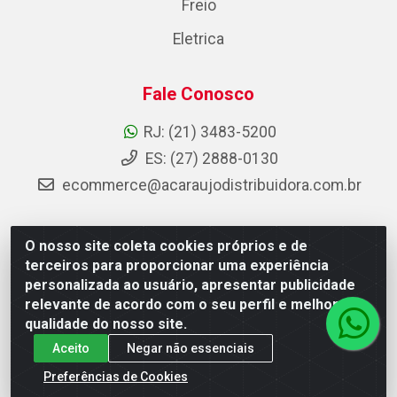
Freio
Eletrica
Fale Conosco
RJ: (21) 3483-5200
ES: (27) 2888-0130
ecommerce@acaraujodistribuidora.com.br
O nosso site coleta cookies próprios e de
AC Araujo Distribuidora - Rua Carneiro de Campos, 42 -
terceiros para proporcionar uma experiência
São Cristóvão, Rio de Janeiro/RJ - CEP 20.920-410 -
personalizada ao usuário, apresentar publicidade
CNPJ 08.744.753/0003-85
relevante de acordo com o seu perfil e melhorar a
qualidade do nosso site.
Aceito
Negar não essenciais
Preferências de Cookies