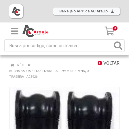
Baixe já o APP da AC Araujo
0
VOLTAR
INÍCIO
BUCHA BARRA ESTABILIZADORA - 19MM SUSPENS¿O
TRASEIRA : AC5926