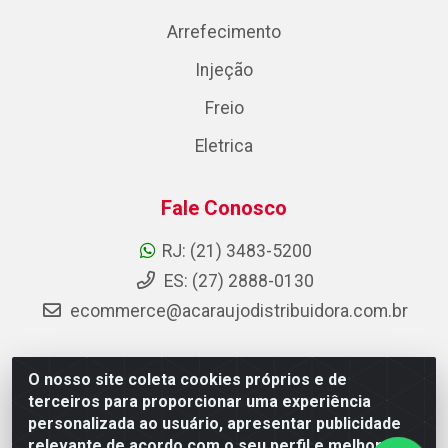
Arrefecimento
Injeção
Freio
Eletrica
Fale Conosco
RJ: (21) 3483-5200
ES: (27) 2888-0130
ecommerce@acaraujodistribuidora.com.br
O nosso site coleta cookies próprios e de
AC Araujo Distribuidora - Rua Carneiro de Campos, 42 -
terceiros para proporcionar uma experiência
São Cristóvão, Rio de Janeiro/RJ - CEP 20.920-410 -
personalizada ao usuário, apresentar publicidade
CNPJ 08.744.753/0003-85
relevante de acordo com o seu perfil e melhorar a