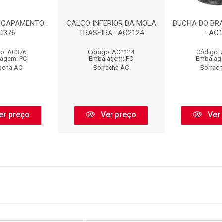
SCAPAMENTO :
CALCO INFERIOR DA MOLA
BUCHA DO BR
C376
TRASEIRA : AC2124
: AC
o: AC376
Código: AC2124
Código:
agem: PC
Embalagem: PC
Embalag
acha AC
Borracha AC
Borrac
er preço
Ver preço
Ver