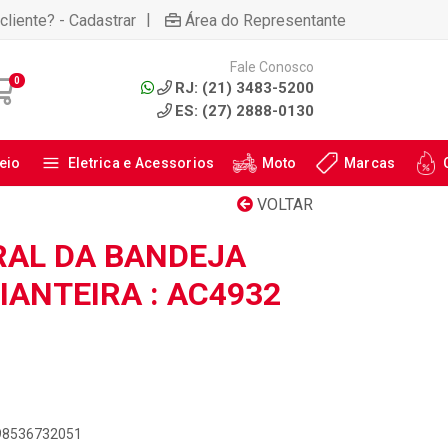
|
cliente? - Cadastrar
Área do Representante
Fale Conosco
0
RJ: (21) 3483-5200
ES: (27) 2888-0130
eio
Eletrica e Acessorios
Moto
Marcas
VOLTAR
AL DA BANDEJA
IANTEIRA : AC4932
898536732051