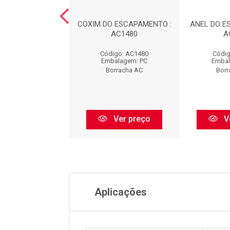
 DA SUSPENS?O -
COXIM DO ESCAPAMENTO :
ANEL DO E
TEIRA : AC440
AC1480
A
digo: AC440
Código: AC1480
Códig
balagem: PC
Embalagem: PC
Embal
orracha AC
Borracha AC
Borr
Ver preço
Ver preço
V
Aplicações