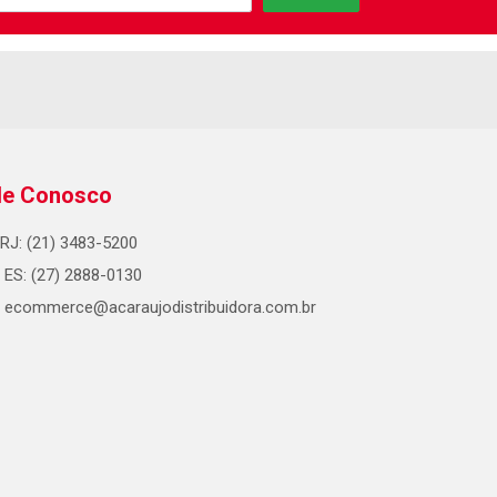
le Conosco
RJ: (21) 3483-5200
ES: (27) 2888-0130
ecommerce@acaraujodistribuidora.com.br