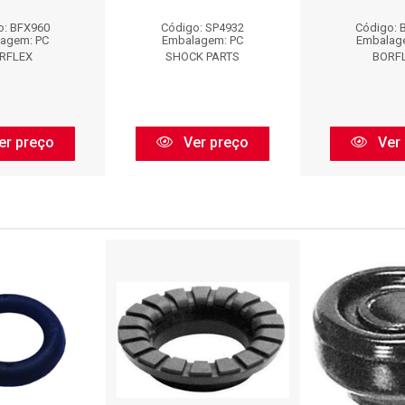
o: BFX960
Código: SP4932
Código: 
agem: PC
Embalagem: PC
Embalag
RFLEX
SHOCK PARTS
BORF
er preço
Ver preço
Ver 