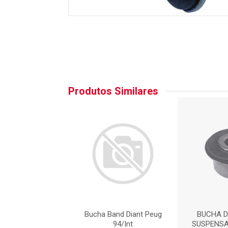
Produtos Similares
A DA BANDEJA
Bucha Band Diant Peug
BUCHA 
SAO DIANTEIRA
94/Int
SUSPENSA