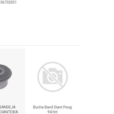
8536732051
BANDEJA
Bucha Band Diant Peug
BUCHA DA BA
DIANTEIRA
94/Int
SUSPENSAO DI