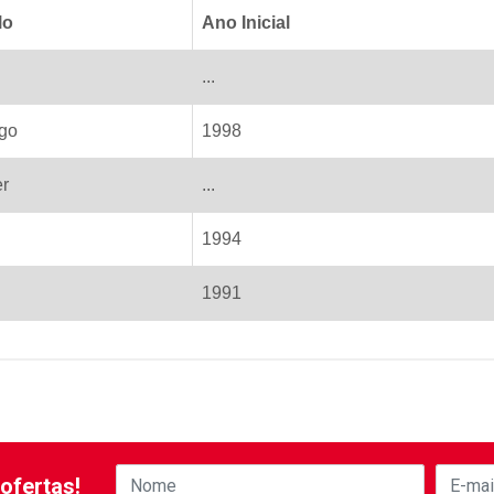
lo
Ano Inicial
...
ngo
1998
er
...
1994
1991
ofertas!