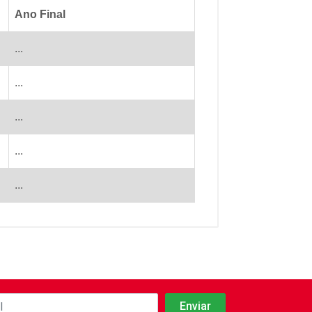
Ano Final
...
...
...
...
...