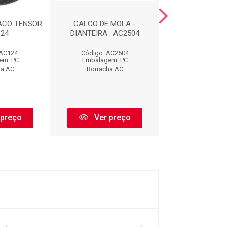
ACO TENSOR
CALCO DE MOLA -
COXIM DIANTE
124
DIANTEIRA : AC2504
ESCAPAMENTO 
 AC124
Código: AC2504
Código: AC
em: PC
Embalagem: PC
Embalagem:
ha AC
Borracha AC
Borracha 
 preço
Ver preço
Ver pr