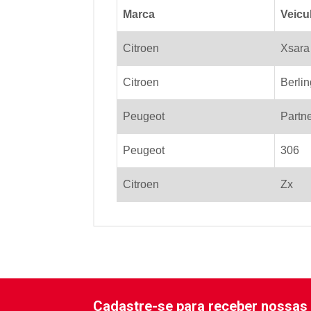
Marca
Veicu
Citroen
Xsara
Citroen
Berli
Peugeot
Partn
Peugeot
306
Citroen
Zx
Cadastre-se para receber nossas 