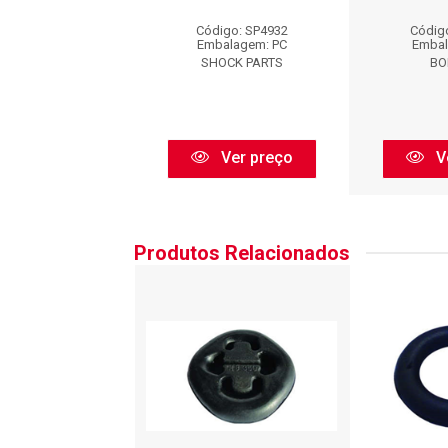
igo: BFX960
Código: SP4932
Códig
balagem: PC
Embalagem: PC
Embal
BORFLEX
SHOCK PARTS
BO
Ver preço
Ver preço
V
Produtos Relacionados