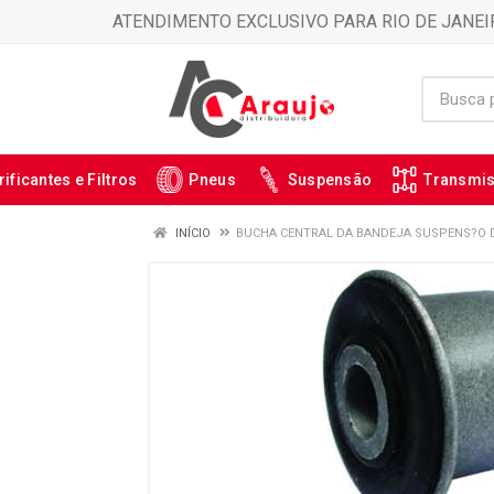
ATENDIMENTO EXCLUSIVO PARA RIO DE JANEI
rificantes e Filtros
Pneus
Suspensão
Transmi
INÍCIO
BUCHA CENTRAL DA BANDEJA SUSPENS?O DI