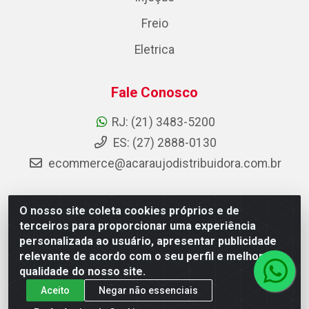
Freio
Eletrica
Fale Conosco
RJ: (21) 3483-5200
ES: (27) 2888-0130
ecommerce@acaraujodistribuidora.com.br
O nosso site coleta cookies próprios e de
AC Araujo Distribuidora - Rua Carneiro de Campos, 42 -
terceiros para proporcionar uma experiência
São Cristóvão, Rio de Janeiro/RJ - CEP 20.920-410 -
personalizada ao usuário, apresentar publicidade
CNPJ 08.744.753/0003-85
relevante de acordo com o seu perfil e melhorar a
qualidade do nosso site.
Aceito
Negar não essenciais