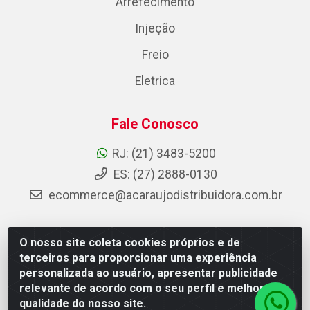
Arrefecimento
Injeção
Freio
Eletrica
Fale Conosco
RJ: (21) 3483-5200
ES: (27) 2888-0130
ecommerce@acaraujodistribuidora.com.br
O nosso site coleta cookies próprios e de
AC Araujo Distribuidora - Rua Carneiro de Campos, 42 -
terceiros para proporcionar uma experiência
São Cristóvão, Rio de Janeiro/RJ - CEP 20.920-410 -
personalizada ao usuário, apresentar publicidade
CNPJ 08.744.753/0003-85
relevante de acordo com o seu perfil e melhorar a
qualidade do nosso site.