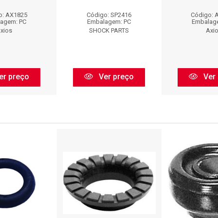
o: AX1825
Código: SP2416
Código: 
agem: PC
Embalagem: PC
Embalag
xios
SHOCK PARTS
Axi
er preço
Ver preço
Ver 