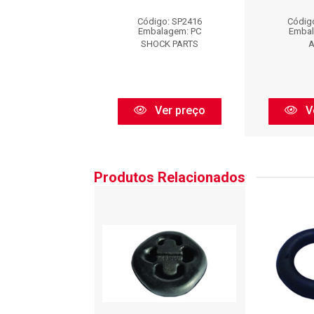
igo: AX1825
Código: SP2416
Códig
balagem: PC
Embalagem: PC
Embal
Axios
SHOCK PARTS
A
Ver preço
Ver preço
V
Produtos Relacionados