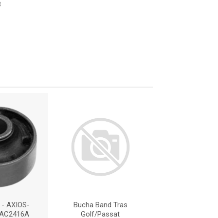
3
- AXIOS-
Bucha Band Tras
BORRACHA - 
 AC2416A
Golf/Passat
01101825 : A