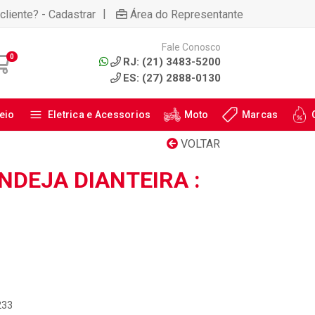
|
cliente? - Cadastrar
Área do Representante
Fale Conosco
0
RJ: (21) 3483-5200
ES: (27) 2888-0130
eio
Eletrica e Acessorios
Moto
Marcas
VOLTAR
NDEJA DIANTEIRA :
233