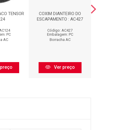
ACO TENSOR
COXIM DIANTEIRO DO
CALCO DE M
124
ESCAPAMENTO : AC427
DIANTEIRA : 
 AC124
Código: AC427
Código: AC
em: PC
Embalagem: PC
Embalagem:
ha AC
Borracha AC
Borracha 
 preço
Ver preço
Ver pr