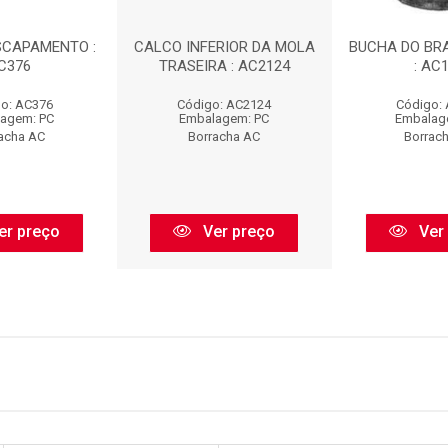
SCAPAMENTO :
CALCO INFERIOR DA MOLA
BUCHA DO BR
C376
TRASEIRA : AC2124
: AC
o: AC376
Código: AC2124
Código:
agem: PC
Embalagem: PC
Embalag
acha AC
Borracha AC
Borrac
er preço
Ver preço
Ver