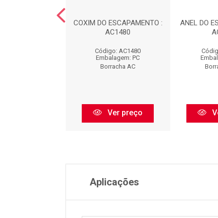
DO ESCAPAMENTO
COXIM DO ESCAPAMENTO :
ANEL DO E
EL) : AC1481
AC1480
A
digo: AC1481
Código: AC1480
Códig
balagem: PC
Embalagem: PC
Embal
orracha AC
Borracha AC
Borr
Ver preço
Ver preço
V
Aplicações