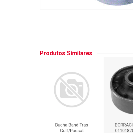
Produtos Similares
CHA - AXIOS-
Bucha Band Tras
BORRACH
825 : AC2416A
Golf/Passat
0110182