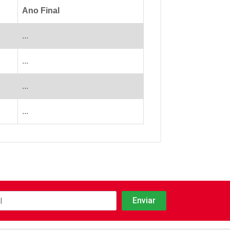
Ano Final
...
...
...
...