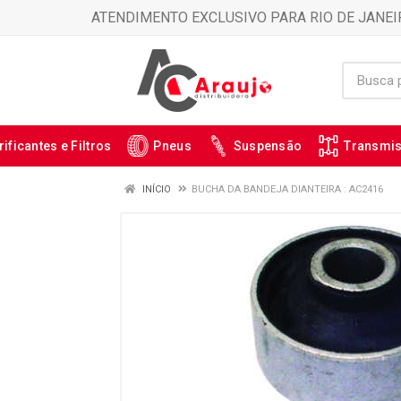
ATENDIMENTO EXCLUSIVO PARA RIO DE JANEI
rificantes e Filtros
Pneus
Suspensão
Transmi
INÍCIO
BUCHA DA BANDEJA DIANTEIRA : AC2416