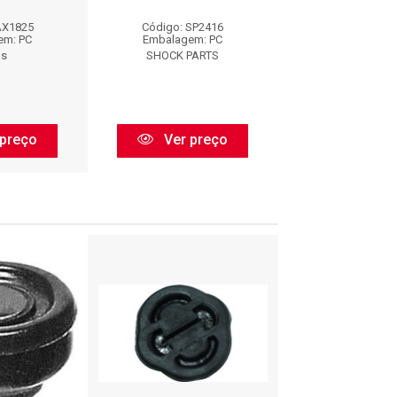
AX1825
Código: SP2416
Código: AX
em: PC
Embalagem: PC
Embalagem:
os
SHOCK PARTS
Axios
preço
Ver preço
Ver pr