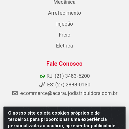
Mecânica
Arrefecimento
Injeção
Freio
Eletrica
Fale Conosco
RJ: (21) 3483-5200
ES: (27) 2888-0130
ecommerce@acaraujodistribuidora.com.br
O nosso site coleta cookies próprios e de
AC Araujo Distribuidora - Rua Carneiro de Campos, 42 -
terceiros para proporcionar uma experiência
São Cristóvão, Rio de Janeiro/RJ - CEP 20.920-410 -
personalizada ao usuário, apresentar publicidade