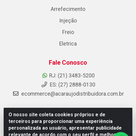
Arrefecimento
Injeção
Freio
Eletrica
Fale Conosco
RJ: (21) 3483-5200
ES: (27) 2888-0130
ecommerce@acaraujodistribuidora.com.br
O nosso site coleta cookies próprios e de
AC Araujo Distribuidora - Rua Carneiro de Campos, 42 -
terceiros para proporcionar uma experiência
São Cristóvão, Rio de Janeiro/RJ - CEP 20.920-410 -
personalizada ao usuário, apresentar publicidade
CNPJ 08.744.753/0003-85
relevante de acordo com o seu perfil e melhorar a