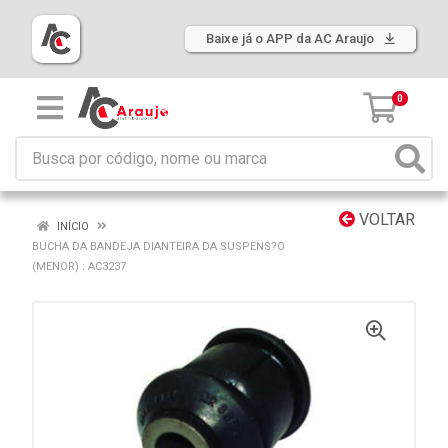
Baixe já o APP da AC Araujo
0
VOLTAR
INÍCIO
BUCHA DA BANDEJA DIANTEIRA DA SUSPENS?O
(MENOR) : AC3237