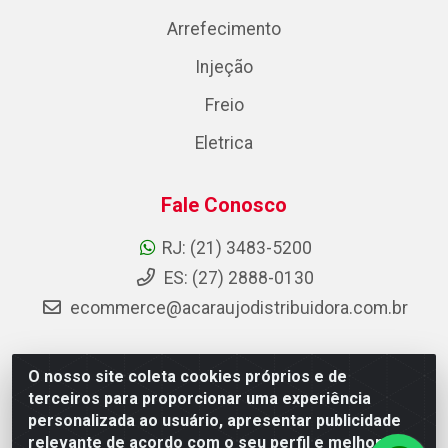
Arrefecimento
Injeção
Freio
Eletrica
Fale Conosco
RJ: (21) 3483-5200
ES: (27) 2888-0130
ecommerce@acaraujodistribuidora.com.br
O nosso site coleta cookies próprios e de
AC Araujo Distribuidora - Rua Carneiro de Campos, 42 -
terceiros para proporcionar uma experiência
São Cristóvão, Rio de Janeiro/RJ - CEP 20.920-410 -
personalizada ao usuário, apresentar publicidade
CNPJ 08.744.753/0003-85
relevante de acordo com o seu perfil e melhorar a