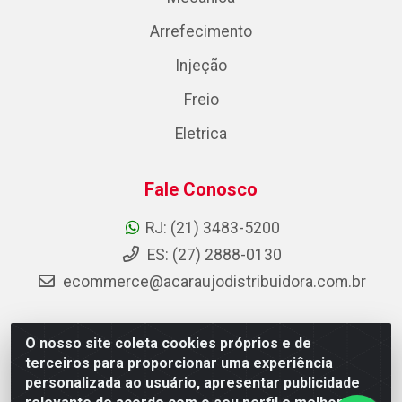
Arrefecimento
Injeção
Freio
Eletrica
Fale Conosco
RJ: (21) 3483-5200
ES: (27) 2888-0130
ecommerce@acaraujodistribuidora.com.br
O nosso site coleta cookies próprios e de
AC Araujo Distribuidora - Rua Carneiro de Campos, 42 -
terceiros para proporcionar uma experiência
São Cristóvão, Rio de Janeiro/RJ - CEP 20.920-410 -
personalizada ao usuário, apresentar publicidade
CNPJ 08.744.753/0003-85