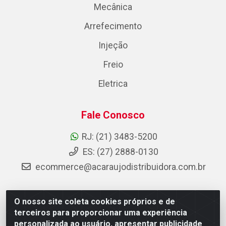
Mecânica
Arrefecimento
Injeção
Freio
Eletrica
Fale Conosco
RJ: (21) 3483-5200
ES: (27) 2888-0130
ecommerce@acaraujodistribuidora.com.br
O nosso site coleta cookies próprios e de
AC Araujo Distribuidora - Rua Carneiro de Campos, 42 -
terceiros para proporcionar uma experiência
São Cristóvão, Rio de Janeiro/RJ - CEP 20.920-410 -
personalizada ao usuário, apresentar publicidade