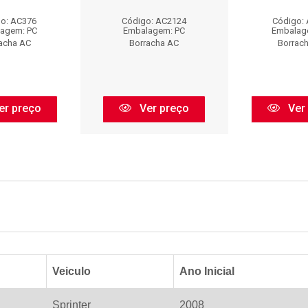
o: AC376
Código: AC2124
Código:
agem: PC
Embalagem: PC
Embalag
acha AC
Borracha AC
Borrac
er preço
Ver preço
Ver
Veiculo
Ano Inicial
Sprinter
2008