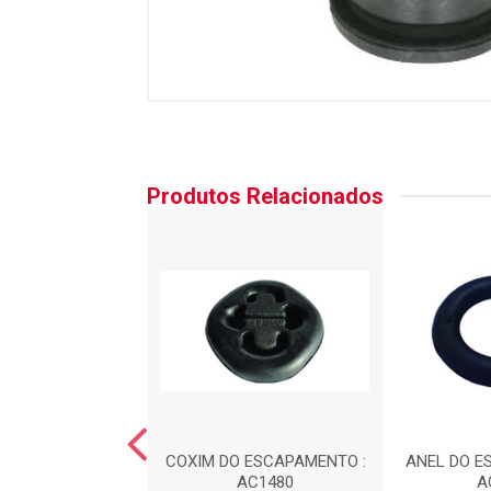
Produtos Relacionados
 DA SUSPENS?O -
COXIM DO ESCAPAMENTO :
ANEL DO E
TEIRA : AC440
AC1480
A