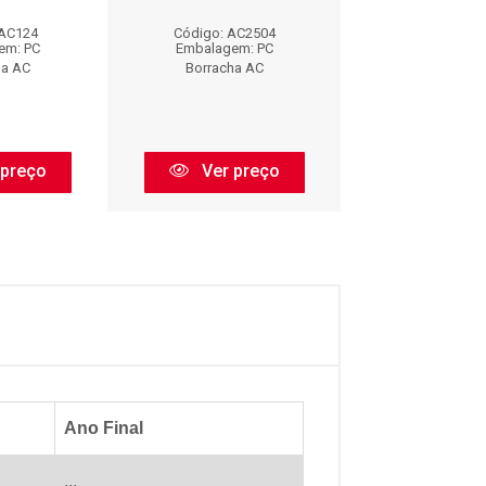
 AC124
Código: AC2504
Código: AC
em: PC
Embalagem: PC
Embalagem:
ha AC
Borracha AC
Borracha 
 preço
Ver preço
Ver pr
Ano Final
...