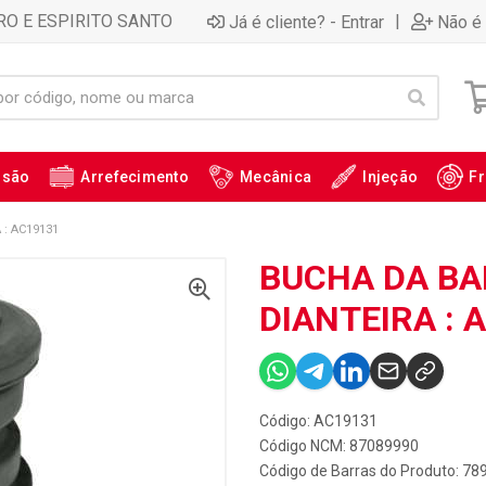
RO E ESPIRITO SANTO
|
Já é cliente? - Entrar
Não é 
ssão
Arrefecimento
Mecânica
Injeção
Fr
: AC19131
BUCHA DA BA
DIANTEIRA : 
Código: AC19131
Código NCM: 87089990
Código de Barras do Produto: 7