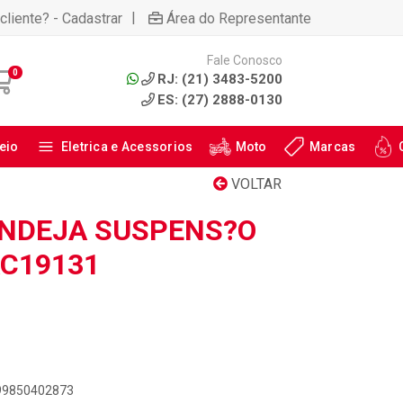
|
cliente? - Cadastrar
Área do Representante
Fale Conosco
0
RJ: (21) 3483-5200
ES: (27) 2888-0130
eio
Eletrica e Acessorios
Moto
Marcas
VOLTAR
NDEJA SUSPENS?O
AC19131
899850402873