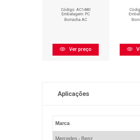
digo: AC440
Código: AC1480
Códig
balagem: PC
Embalagem: PC
Embal
orracha AC
Borracha AC
Borr
Ver preço
Ver preço
V
Aplicações
Marca
Mercedes - Benz