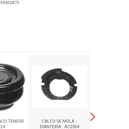
9850402873
ACO TENSOR
CALCO DE MOLA -
COXIM DIANTE
124
DIANTEIRA : AC2504
ESCAPAMENTO 