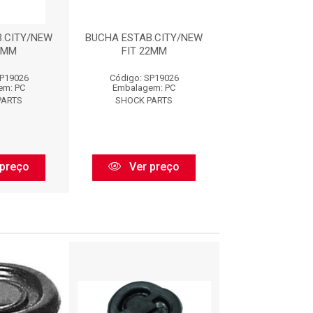
.CITY/NEW
BUCHA ESTAB.CITY/NEW
BUCHA ESTAB.C
2MM
FIT 22MM
FIT 22M
SP19026
Código: SP19026
Código: SP1
em: PC
Embalagem: PC
Embalagem:
PARTS
SHOCK PARTS
SHOCK PAR
preço
Ver preço
Ver pr