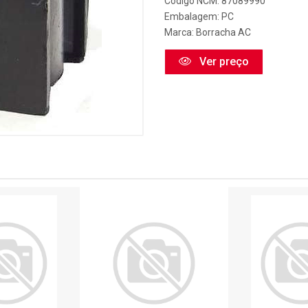
Código NCM: 87089990
Embalagem: PC
Marca:
Borracha AC
Ver preço