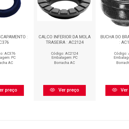
SCAPAMENTO :
CALCO INFERIOR DA MOLA
BUCHA DO BR
C376
TRASEIRA : AC2124
: AC
o: AC376
Código: AC2124
Código:
agem: PC
Embalagem: PC
Embalag
acha AC
Borracha AC
Borrac
er preço
Ver preço
Ver