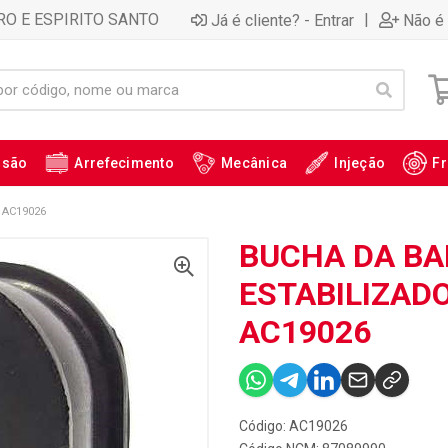
RO E ESPIRITO SANTO
|
Já é cliente? - Entrar
Não é 
ssão
Arrefecimento
Mecânica
Injeção
Fr
 AC19026
BUCHA DA B
ESTABILIZADO
AC19026
Código: AC19026