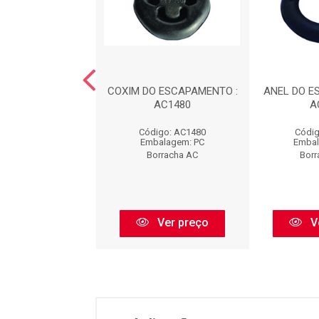
DO ESCAPAMENTO
COXIM DO ESCAPAMENTO :
ANEL DO E
EL) : AC1481
AC1480
A
digo: AC1481
Código: AC1480
Códig
balagem: PC
Embalagem: PC
Embal
orracha AC
Borracha AC
Borr
Ver preço
Ver preço
V