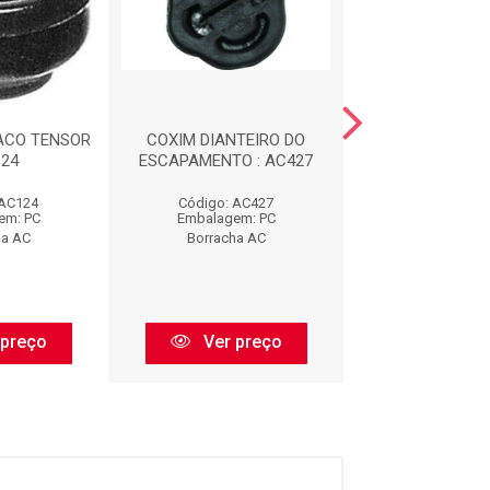
ACO TENSOR
COXIM DIANTEIRO DO
CALCO DE M
124
ESCAPAMENTO : AC427
DIANTEIRA : 
 AC124
Código: AC427
Código: AC
em: PC
Embalagem: PC
Embalagem:
ha AC
Borracha AC
Borracha 
 preço
Ver preço
Ver pr