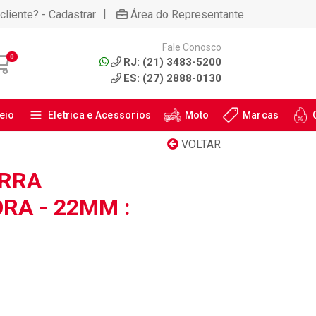
|
cliente? - Cadastrar
Área do Representante
Fale Conosco
0
RJ: (21) 3483-5200
ES: (27) 2888-0130
eio
Eletrica e Acessorios
Moto
Marcas
VOLTAR
ARRA
RA - 22MM :