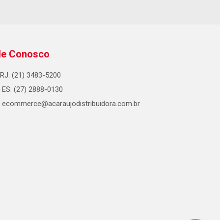
le Conosco
RJ: (21) 3483-5200
ES: (27) 2888-0130
ecommerce@acaraujodistribuidora.com.br