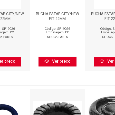
TAB.CITY/NEW
BUCHA ESTAB.CITY/NEW
BUCHA ESTAB
T 22MM
FIT 22MM
FIT 2
: SP19026
Código: SP19026
Código: 
agem: PC
Embalagem: PC
Embalag
K PARTS
SHOCK PARTS
SHOCK 
er preço
Ver preço
Ver 