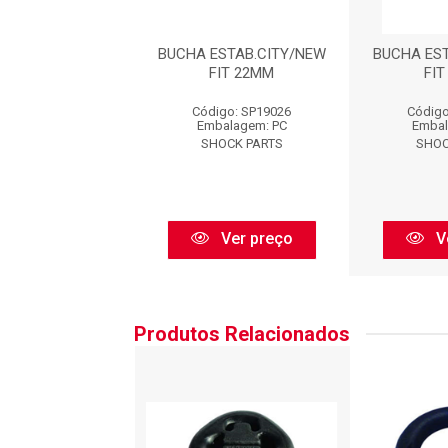
ESTAB.CITY/NEW
BUCHA ESTAB.CITY/NEW
BUCHA ES
FIT 22MM
FIT 22MM
FI
igo: SP19026
Código: SP19026
Código
balagem: PC
Embalagem: PC
Embal
HOCK PARTS
SHOCK PARTS
SHOC
Ver preço
Ver preço
V
Produtos Relacionados