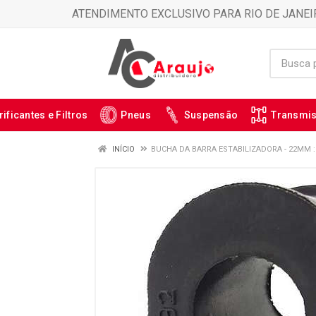
ATENDIMENTO EXCLUSIVO PARA RIO DE JANEI
rificantes e Filtros
Pneus
Suspensão
Transmi
INÍCIO
BUCHA DA BARRA ESTABILIZADORA - 22MM :