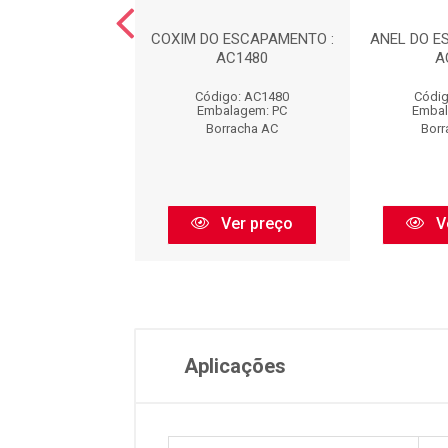
DO ESCAPAMENTO
COXIM DO ESCAPAMENTO :
ANEL DO E
EL) : AC1481
AC1480
A
digo: AC1481
Código: AC1480
Códig
balagem: PC
Embalagem: PC
Embal
orracha AC
Borracha AC
Borr
Ver preço
Ver preço
V
Aplicações