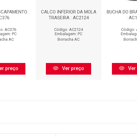
SCAPAMENTO :
CALCO INFERIOR DA MOLA
BUCHA DO BR
C376
TRASEIRA : AC2124
: AC
o: AC376
Código: AC2124
Código:
agem: PC
Embalagem: PC
Embalag
acha AC
Borracha AC
Borrac
er preço
Ver preço
Ver