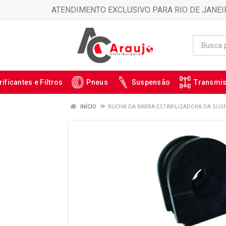
ATENDIMENTO EXCLUSIVO PARA RIO DE JANEI
rificantes e Filtros
Pneus
Suspensão
Transmi
INÍCIO
BUCHA DA BARRA ESTABILIZADORA DA SUSP