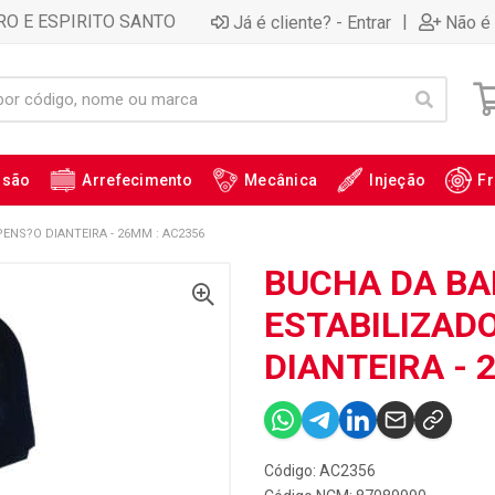
RO E ESPIRITO SANTO
|
Já é cliente? - Entrar
Não é 
ssão
Arrefecimento
Mecânica
Injeção
Fr
ENS?O DIANTEIRA - 26MM : AC2356
BUCHA DA B
ESTABILIZAD
DIANTEIRA - 
Código: AC2356