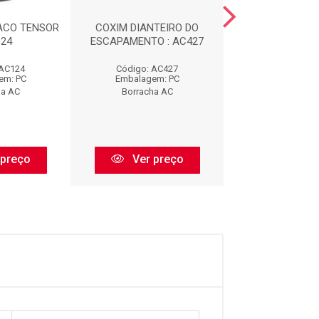
ACO TENSOR
COXIM DIANTEIRO DO
CALCO DE M
124
ESCAPAMENTO : AC427
DIANTEIRA : 
 AC124
Código: AC427
Código: AC
em: PC
Embalagem: PC
Embalagem:
ha AC
Borracha AC
Borracha 
 preço
Ver preço
Ver pr