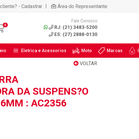
|
cliente? - Cadastrar
Área do Representante
Fale Conosco
0
RJ: (21) 3483-5200
ES: (27) 2888-0130
eio
Eletrica e Acessorios
Moto
Marcas
VOLTAR
ARRA
ORA DA SUSPENS?O
26MM : AC2356