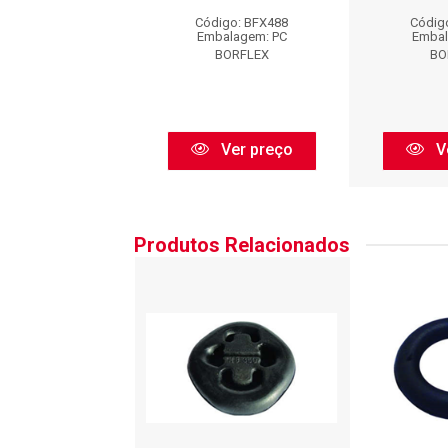
igo: BFX488
Código: BFX488
Códig
balagem: PC
Embalagem: PC
Embal
BORFLEX
BORFLEX
BO
Ver preço
Ver preço
V
Produtos Relacionados