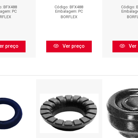
o: BFX488
Código: BFX488
Código: 
agem: PC
Embalagem: PC
Embalag
RFLEX
BORFLEX
BORF
er preço
Ver preço
Ver 