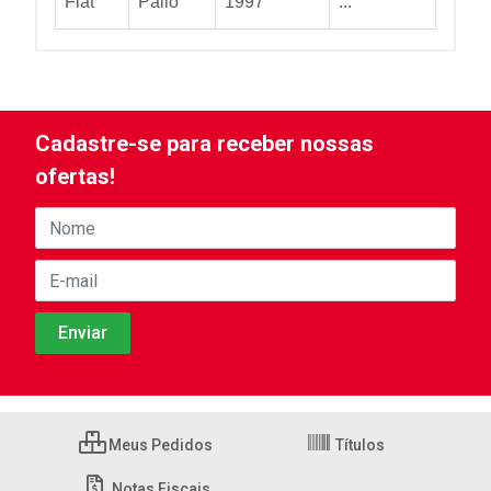
Fiat
Palio
1997
...
Cadastre-se para receber nossas
ofertas!
Meus Pedidos
Títulos
Notas Fiscais