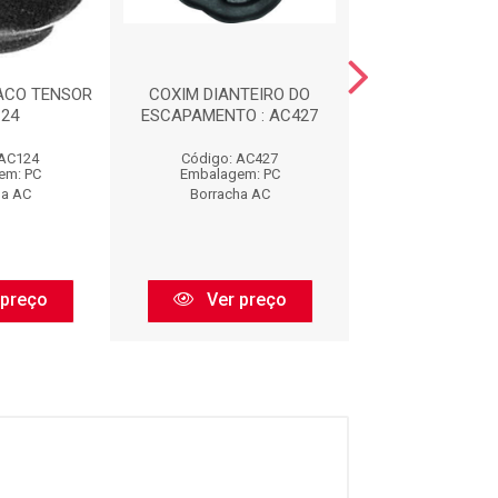
ACO TENSOR
COXIM DIANTEIRO DO
CALCO DE M
124
ESCAPAMENTO : AC427
DIANTEIRA : 
 AC124
Código: AC427
Código: AC
em: PC
Embalagem: PC
Embalagem:
ha AC
Borracha AC
Borracha 
 preço
Ver preço
Ver pr