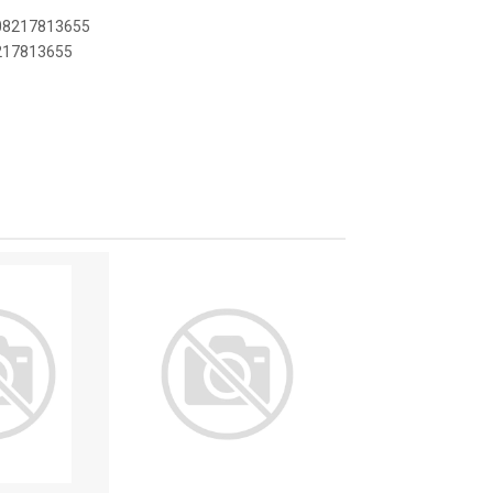
908217813655
8217813655