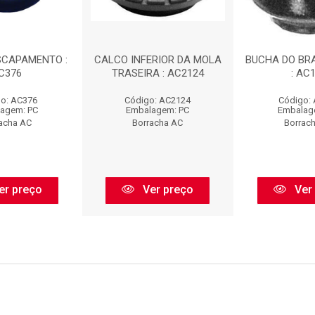
SCAPAMENTO :
CALCO INFERIOR DA MOLA
BUCHA DO BR
C376
TRASEIRA : AC2124
: AC
o: AC376
Código: AC2124
Código:
agem: PC
Embalagem: PC
Embalag
acha AC
Borracha AC
Borrac
er preço
Ver preço
Ver