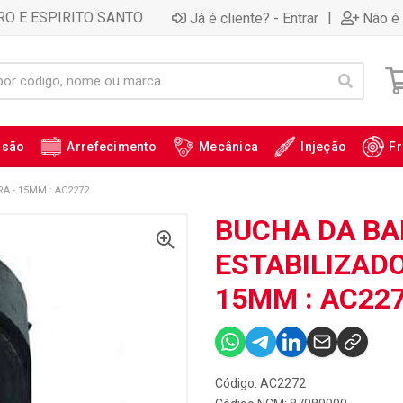
RO E ESPIRITO SANTO
|
Já é cliente? - Entrar
Não é 
ssão
Arrefecimento
Mecânica
Injeção
Fr
A - 15MM : AC2272
BUCHA DA B
ESTABILIZADO
15MM : AC22
Código: AC2272