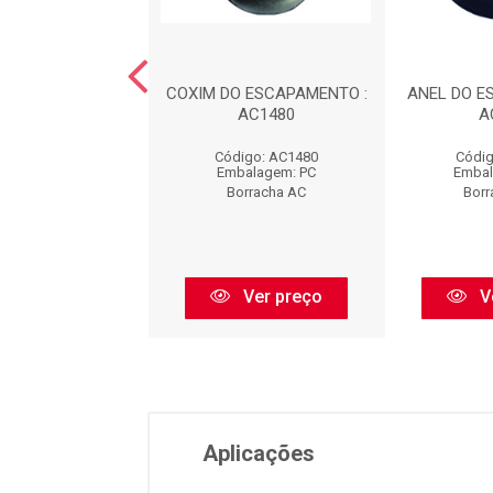
DO ESCAPAMENTO
COXIM DO ESCAPAMENTO :
ANEL DO E
EL) : AC1481
AC1480
A
digo: AC1481
Código: AC1480
Códig
balagem: PC
Embalagem: PC
Embal
orracha AC
Borracha AC
Borr
Ver preço
Ver preço
V
Aplicações