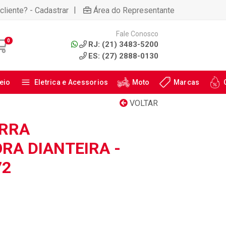
|
cliente? - Cadastrar
Área do Representante
Fale Conosco
0
RJ: (21) 3483-5200
ES: (27) 2888-0130
eio
Eletrica e Acessorios
Moto
Marcas
VOLTAR
ARRA
RA DIANTEIRA -
72