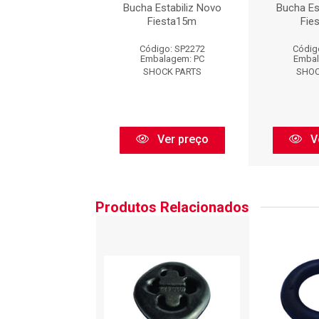
Estabiliz Novo
Bucha Estabiliz Novo
Bucha Es
iesta15m
Fiesta15m
Fie
digo: SP2272
Código: SP2272
Códig
balagem: PC
Embalagem: PC
Embal
HOCK PARTS
SHOCK PARTS
SHOC
Ver preço
Ver preço
V
Produtos Relacionados