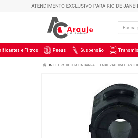
ATENDIMENTO EXCLUSIVO PARA RIO DE JANEI
rificantes e Filtros
Pneus
Suspensão
Transmi
INÍCIO
BUCHA DA BARRA ESTABILIZADORA DIANTEIR