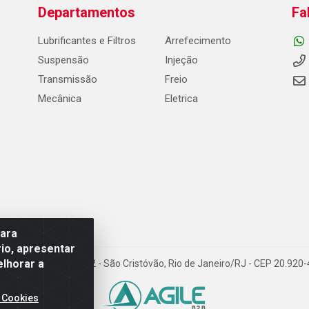
Departamentos
Fa
Lubrificantes e Filtros
Arrefecimento
Suspensão
Injeção
Transmissão
Freio
Mecânica
Eletrica
para
io, apresentar
elhorar a
Carneiro de Campos, 42 - São Cristóvão, Rio de Janeiro/RJ - CEP 20.92
 Cookies