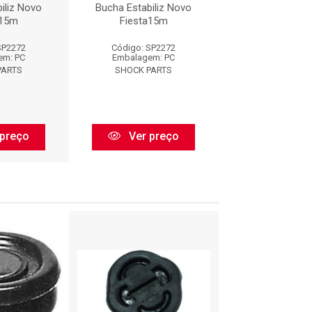
iliz Novo
Bucha Estabiliz Novo
Bucha Estabil
a15m
Fiesta15m
Fiesta1
SP2272
Código: SP2272
Código: SP2
em: PC
Embalagem: PC
Embalagem:
PARTS
SHOCK PARTS
SHOCK PAR
preço
Ver preço
Ver pr