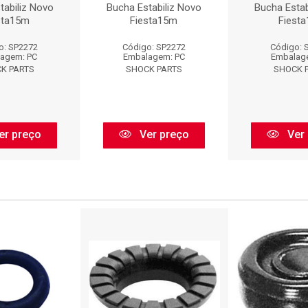
tabiliz Novo
Bucha Estabiliz Novo
Bucha Estab
sta15m
Fiesta15m
Fiest
o: SP2272
Código: SP2272
Código: 
agem: PC
Embalagem: PC
Embalag
K PARTS
SHOCK PARTS
SHOCK 
er preço
Ver preço
Ver 