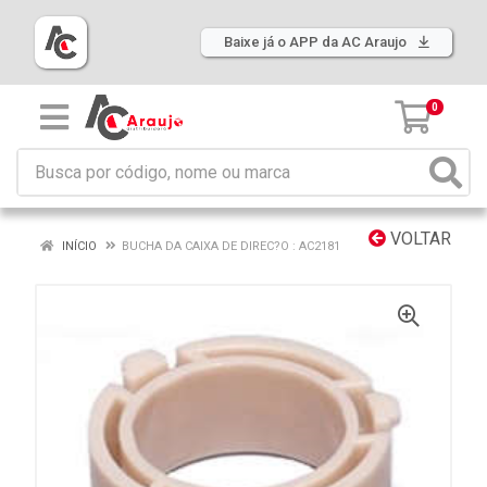
Baixe já o APP da AC Araujo
0
VOLTAR
INÍCIO
BUCHA DA CAIXA DE DIREC?O : AC2181