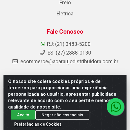
Freio
Eletrica
Fale Conosco
RJ: (21) 3483-5200
ES: (27) 2888-0130
ecommerce@acaraujodistribuidora.com.br
O nosso site coleta cookies próprios e de
AC Araujo Distribuidora - Rua Carneiro de Campos, 42 -
terceiros para proporcionar uma experiência
São Cristóvão, Rio de Janeiro/RJ - CEP 20.920-410 -
personalizada ao usuário, apresentar publicidade
CNPJ 08.744.753/0003-85
relevante de acordo com o seu perfil e melhorar a
qualidade do nosso site.
Aceito
Negar não essenciais
Preferências de Cookies