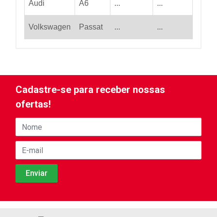
Audi
A6
...
...
Volkswagen
Passat
...
...
Cadastre-se para receber nossas
ofertas!