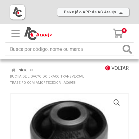
Baixe já o APP da AC Araujo
0
VOLTAR
INÍCIO
BUCHA DE LIGAC?O DO BRACO TRANSVERSAL
TRASEIRO COM AMORTECEDOR : AC6958