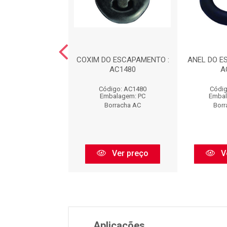
DO ESCAPAMENTO
COXIM DO ESCAPAMENTO :
ANEL DO E
EL) : AC1481
AC1480
A
digo: AC1481
Código: AC1480
Códig
balagem: PC
Embalagem: PC
Embal
orracha AC
Borracha AC
Borr
Ver preço
Ver preço
V
Aplicações