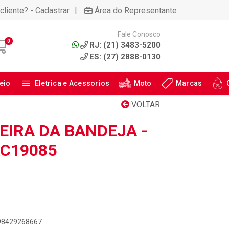
|
cliente? - Cadastrar
Área do Representante
Fale Conosco
0
RJ: (21) 3483-5200
ES: (27) 2888-0130
eio
Eletrica e Acessorios
Moto
Marcas
VOLTAR
EIRA DA BANDEJA -
AC19085
898429268667