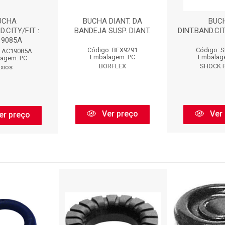
UCHA
BUCHA DIANT. DA
BUC
D.CITY/FIT :
BANDEJA SUSP. DIANT.
DINT.BAND.CIT
9085A
Código: BFX9291
Código: 
: AC19085A
Embalagem: PC
Embalag
agem: PC
BORFLEX
SHOCK 
xios
Ver preço
Ver 
er preço