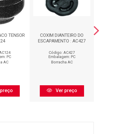
ACO TENSOR
COXIM DIANTEIRO DO
CALCO DE M
124
ESCAPAMENTO : AC427
DIANTEIRA : 
 AC124
Código: AC427
Código: AC
em: PC
Embalagem: PC
Embalagem:
ha AC
Borracha AC
Borracha 
 preço
Ver preço
Ver pr