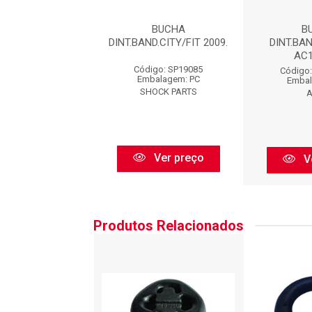
A DIANT. DA
BUCHA
B
A SUSP. DIANT.
DINT.BAND.CITY/FIT 2009.
DINT.BAN
AC1
igo: BFX9291
Código: SP19085
Código
balagem: PC
Embalagem: PC
Embal
BORFLEX
SHOCK PARTS
A
Ver preço
Ver preço
V
Produtos Relacionados