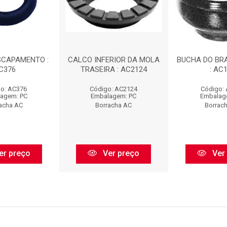
SCAPAMENTO :
CALCO INFERIOR DA MOLA
BUCHA DO BR
C376
TRASEIRA : AC2124
: AC
o: AC376
Código: AC2124
Código:
agem: PC
Embalagem: PC
Embalag
acha AC
Borracha AC
Borrac
er preço
Ver preço
Ver