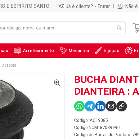
RO E ESPIRITO SANTO
|
Já é cliente? - Entrar
Não é 
ssão
Arrefecimento
Mecânica
Injeção
Fr
: AC19085
BUCHA DIANT
DIANTEIRA : 
Código: AC19085
Código NCM: 87089990
Código de Barras do Produto: 7