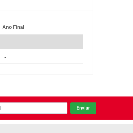
Ano Final
...
...