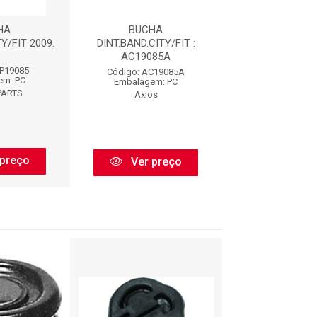
HA
BUCHA
BUCHA DIAN
Y/FIT 2009.
DINT.BAND.CITY/FIT :
BANDEJA SUSP.
AC19085A
SP19085
Código: BFX
Código: AC19085A
em: PC
Embalagem:
Embalagem: PC
PARTS
BORFLE
Axios
preço
Ver pr
Ver preço