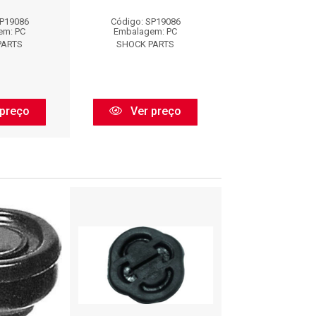
SP19086
Código: SP19086
Código: SP1
em: PC
Embalagem: PC
Embalagem:
PARTS
SHOCK PARTS
SHOCK PAR
preço
Ver preço
Ver pr