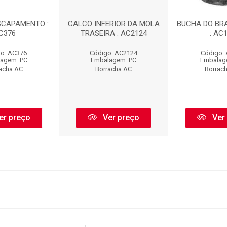
SCAPAMENTO :
CALCO INFERIOR DA MOLA
BUCHA DO BR
C376
TRASEIRA : AC2124
: AC
o: AC376
Código: AC2124
Código:
agem: PC
Embalagem: PC
Embalag
acha AC
Borracha AC
Borrac
er preço
Ver preço
Ver