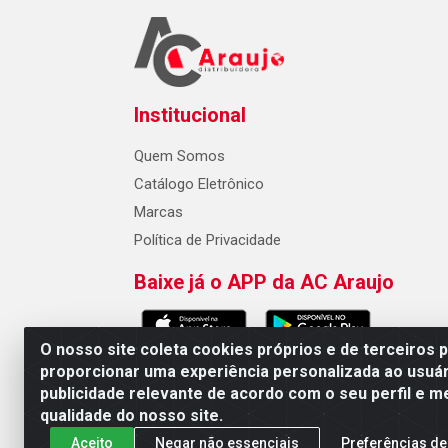
Institucional
Quem Somos
Catálogo Eletrônico
Marcas
Política de Privacidade
Baixe já o APP da AC Araujo
O nosso site coleta cookies próprios e de terceiros 
proporcionar uma experiência personalizada ao usuár
publicidade relevante de acordo com o seu perfil e m
AC Araujo Distribuidora - Rua 
qualidade do nosso site.
Aceito
Negar não essenciais
Preferências de