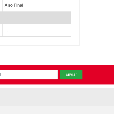
Ano Final
...
...