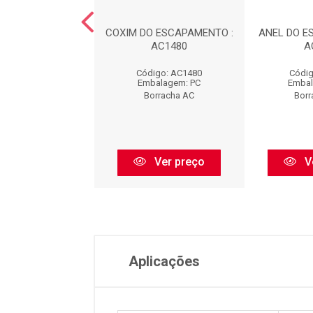
DO ESCAPAMENTO
COXIM DO ESCAPAMENTO :
ANEL DO E
EL) : AC1481
AC1480
A
digo: AC1481
Código: AC1480
Códig
balagem: PC
Embalagem: PC
Embal
orracha AC
Borracha AC
Borr
Ver preço
Ver preço
V
Aplicações