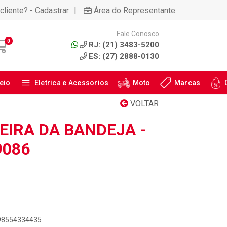
|
cliente? - Cadastrar
Área do Representante
Fale Conosco
0
RJ: (21) 3483-5200
ES: (27) 2888-0130
eio
Eletrica e Acessorios
Moto
Marcas
VOLTAR
EIRA DA BANDEJA -
9086
898554334435