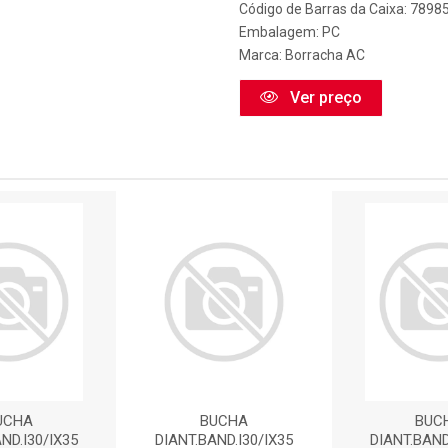
Código de Barras da Caixa: 789
Embalagem: PC
Marca:
Borracha AC
Ver preço
UCHA
BUCHA
BUC
ND.I30/IX35
DIANT.BAND.I30/IX35
DIANT.BAND