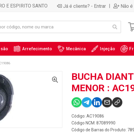
RO E ESPIRITO SANTO
|
Já é cliente? - Entrar
Não é 
ssão
Arrefecimento
Mecânica
Injeção
Fr
C19086
BUCHA DIANT
MENOR : AC1
Código: AC19086
Código NCM: 87089990
Código de Barras do Produto: 7