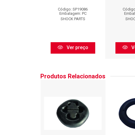
igo: SP19086
Código: SP19086
Código
balagem: PC
Embalagem: PC
Embal
HOCK PARTS
SHOCK PARTS
SHOC
Ver preço
Ver preço
V
Produtos Relacionados