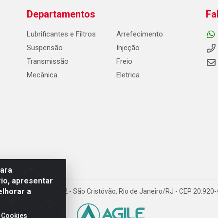
Departamentos
Fa
Lubrificantes e Filtros
Arrefecimento
Suspensão
Injeção
Transmissão
Freio
Mecânica
Eletrica
para
io, apresentar
elhorar a
Carneiro de Campos, 42 - São Cristóvão, Rio de Janeiro/RJ - CEP 20.92
 Cookies