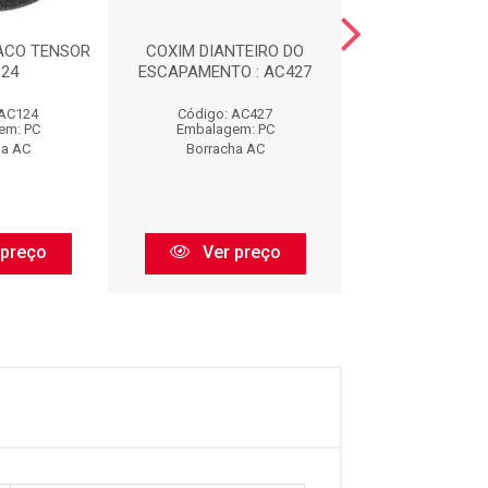
ACO TENSOR
COXIM DIANTEIRO DO
CALCO DE M
124
ESCAPAMENTO : AC427
DIANTEIRA : 
 AC124
Código: AC427
Código: AC
em: PC
Embalagem: PC
Embalagem:
ha AC
Borracha AC
Borracha 
 preço
Ver preço
Ver pr