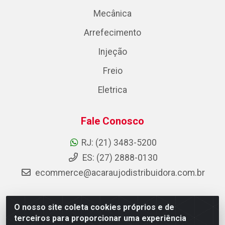
Mecânica
Arrefecimento
Injeção
Freio
Eletrica
Fale Conosco
RJ: (21) 3483-5200
ES: (27) 2888-0130
ecommerce@acaraujodistribuidora.com.br
O nosso site coleta cookies próprios e de
AC Araujo Distribuidora - Rua Carneiro de Campos, 42 -
terceiros para proporcionar uma experiência
São Cristóvão, Rio de Janeiro/RJ - CEP 20.920-410 -