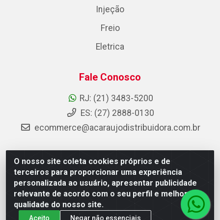
Injeção
Freio
Eletrica
Fale Conosco
RJ: (21) 3483-5200
ES: (27) 2888-0130
ecommerce@acaraujodistribuidora.com.br
O nosso site coleta cookies próprios e de
AC Araujo Distribuidora - Rua Carneiro de Campos, 42 -
terceiros para proporcionar uma experiência
São Cristóvão, Rio de Janeiro/RJ - CEP 20.920-410 -
personalizada ao usuário, apresentar publicidade
CNPJ 08.744.753/0003-85
relevante de acordo com o seu perfil e melhorar a
qualidade do nosso site.
Aceito
Negar não essenciais