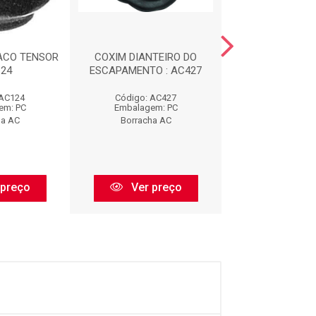
ACO TENSOR
COXIM DIANTEIRO DO
CALCO DE M
124
ESCAPAMENTO : AC427
DIANTEIRA : 
 AC124
Código: AC427
Código: AC
em: PC
Embalagem: PC
Embalagem:
ha AC
Borracha AC
Borracha 
 preço
Ver preço
Ver pr