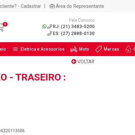
|
cliente? - Cadastrar
Área do Representante
Fale Conosco
0
RJ: (21) 3483-5200
ES: (27) 2888-0130
eio
Eletrica e Acessorios
Moto
Marcas
VOLTAR
O - TRASEIRO :
894325113506