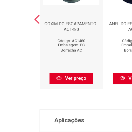
DO ESCAPAMENTO
COXIM DO ESCAPAMENTO :
ANEL DO E
EL) : AC1481
AC1480
A
digo: AC1481
Código: AC1480
Códig
balagem: PC
Embalagem: PC
Embal
orracha AC
Borracha AC
Borr
Ver preço
Ver preço
V
Aplicações