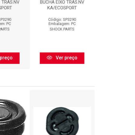
 TRAS.NV
BUCHA EIXO TRAS.NV
BUCHA EIXO T
SPORT
KA/ECOSPORT
KA/ECOSP
SP3290
Código: SP3290
Código: SP3
em: PC
Embalagem: PC
Embalagem:
PARTS
SHOCK PARTS
SHOCK PAR
preço
Ver preço
Ver pr