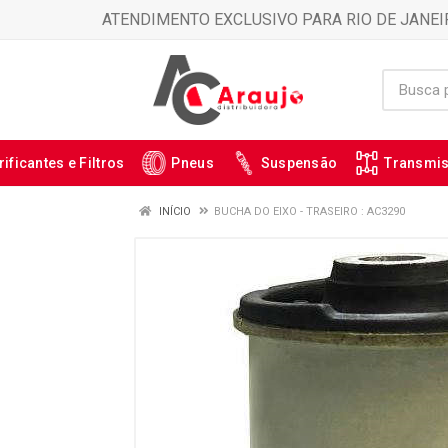
ATENDIMENTO EXCLUSIVO PARA RIO DE JANEI
rificantes e Filtros
Pneus
Suspensão
Transmi
INÍCIO
BUCHA DO EIXO - TRASEIRO : AC3290