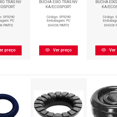
IXO TRAS.NV
BUCHA EIXO TRAS.NV
BUCHA EIXO
COSPORT
KA/ECOSPORT
KA/ECO
o: SP3290
Código: SP3290
Código: 
agem: PC
Embalagem: PC
Embalag
K PARTS
SHOCK PARTS
SHOCK 
er preço
Ver preço
Ver 