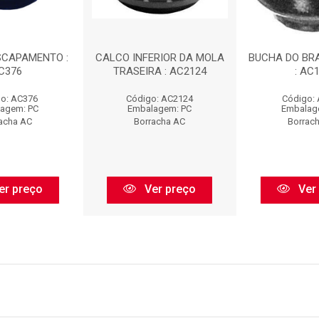
SCAPAMENTO :
CALCO INFERIOR DA MOLA
BUCHA DO BR
C376
TRASEIRA : AC2124
: AC
o: AC376
Código: AC2124
Código:
agem: PC
Embalagem: PC
Embalag
acha AC
Borracha AC
Borrac
er preço
Ver preço
Ver