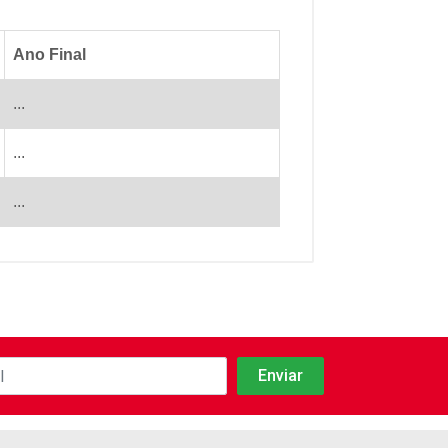
Ano Final
...
...
...