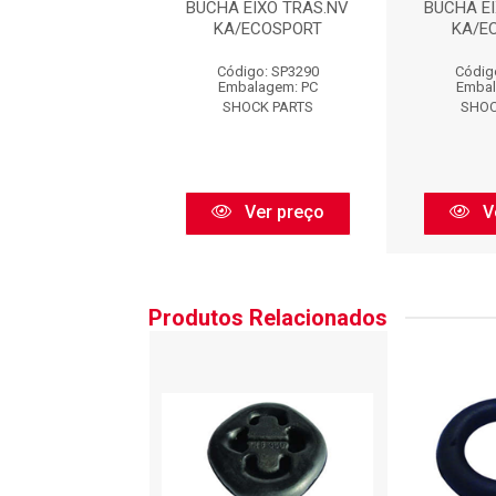
 EIXO TRAS.NV
BUCHA EIXO TRAS.NV
BUCHA E
/ECOSPORT
KA/ECOSPORT
KA/E
digo: SP3290
Código: SP3290
Códig
balagem: PC
Embalagem: PC
Embal
HOCK PARTS
SHOCK PARTS
SHOC
Ver preço
Ver preço
V
Produtos Relacionados