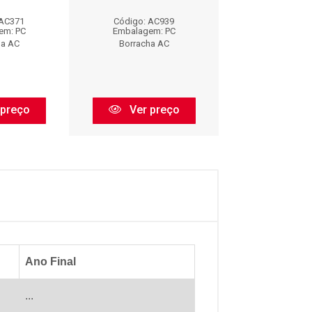
 AC371
Código: AC939
Código: AC
em: PC
Embalagem: PC
Embalagem:
ha AC
Borracha AC
Borracha 
 preço
Ver preço
Ver pr
Ano Final
...