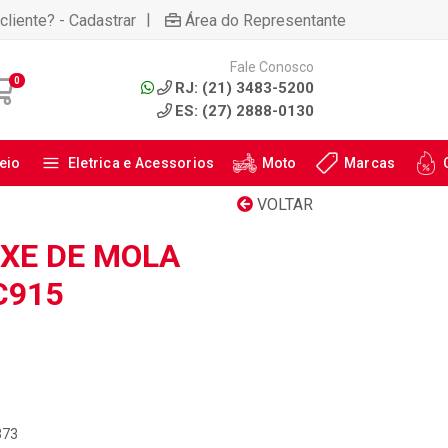
|
cliente? - Cadastrar
Área do Representante
Fale Conosco
0
RJ: (21) 3483-5200
ES: (27) 2888-0130
eio
Eletrica e Acessorios
Moto
Marcas
VOLTAR
IXE DE MOLA
C915
373