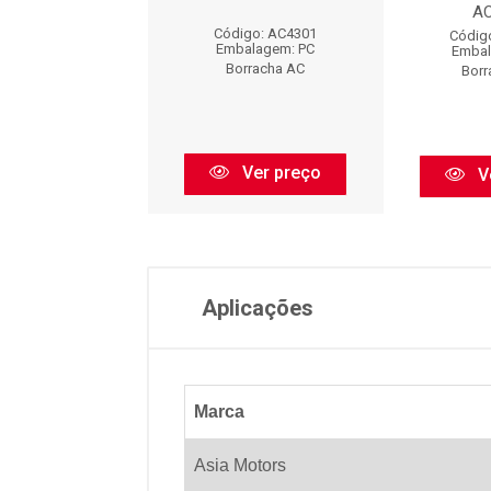
A
digo: AC2370
Código: AC4301
Códig
balagem: PC
Embalagem: PC
Embal
orracha AC
Borracha AC
Borr
Ver preço
Ver preço
V
Aplicações
Marca
Asia Motors