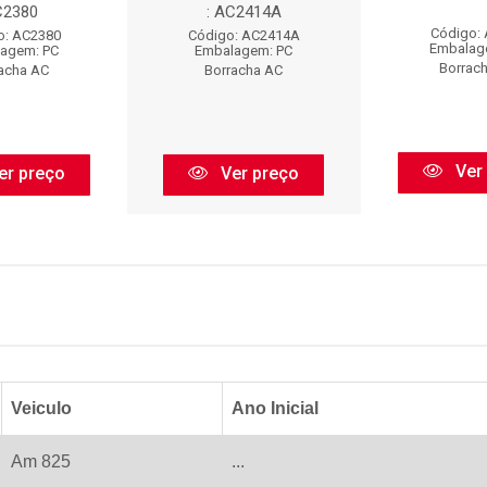
C2380
: AC2414A
Código:
o: AC2380
Código: AC2414A
Embalag
agem: PC
Embalagem: PC
Borrac
acha AC
Borracha AC
Ver
er preço
Ver preço
Veiculo
Ano Inicial
Am 825
...