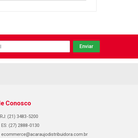
le Conosco
RJ: (21) 3483-5200
ES: (27) 2888-0130
ecommerce@acaraujodistribuidora.com.br