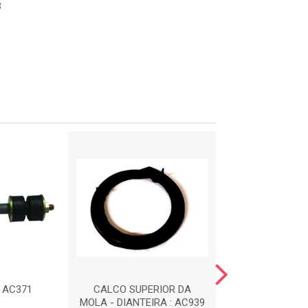
3
: AC371
CALCO SUPERIOR DA
CALCO INFERIOR
MOLA - DIANTEIRA : AC939
- DIANTEIRA :