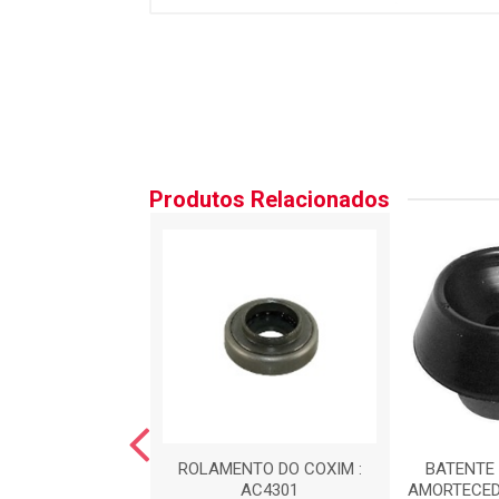
Produtos Relacionados
NTO DA MOLA
ROLAMENTO DO COXIM :
BATENTE 
EIRA : AC2370
AC4301
AMORTECED