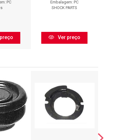
em: PC
Embalagem: PC
Embalagem:
os
SHOCK PARTS
Axios
preço
Ver preço
Ver pr