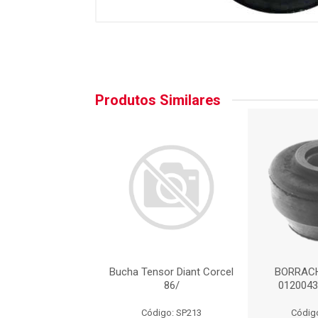
Produtos Similares
CHA - AXIOS-
Bucha Tensor Diant Corcel
BORRACH
436 : AC213A
86/
0120043
igo: AX0436
Código: SP213
Códig