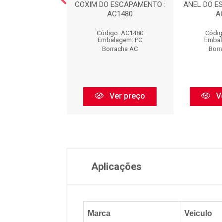
 DA SUSPENS?O -
COXIM DO ESCAPAMENTO :
ANEL DO E
TEIRA : AC440
AC1480
A
digo: AC440
Código: AC1480
Códig
balagem: PC
Embalagem: PC
Embal
orracha AC
Borracha AC
Borr
Ver preço
Ver preço
V
Aplicações
Marca
Veiculo