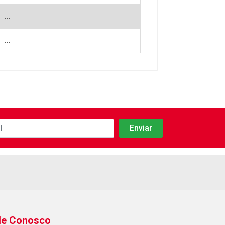
...
...
le Conosco