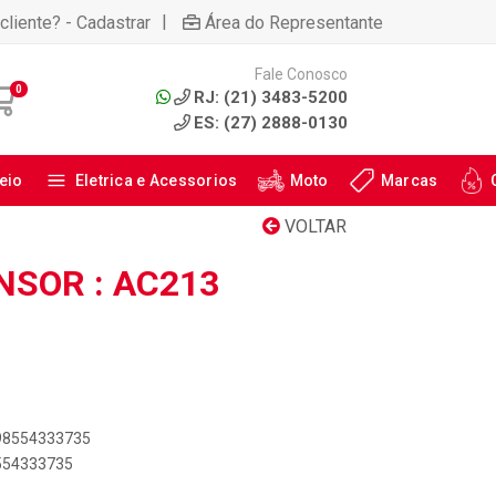
|
cliente? - Cadastrar
Área do Representante
Fale Conosco
0
RJ: (21) 3483-5200
ES: (27) 2888-0130
eio
Eletrica e Acessorios
Moto
Marcas
VOLTAR
NSOR : AC213
898554333735
8554333735