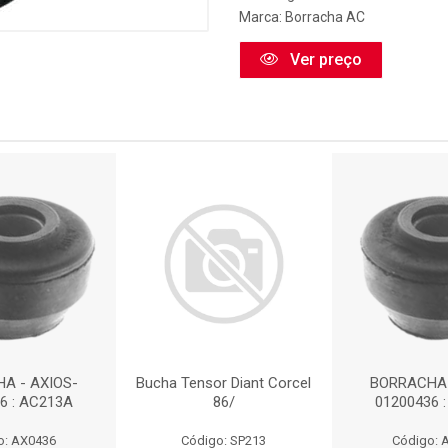
Marca:
Borracha AC
Ver preço
A - AXIOS-
Bucha Tensor Diant Corcel
BORRACHA 
6 : AC213A
86/
01200436 
o: AX0436
Código: SP213
Código: 