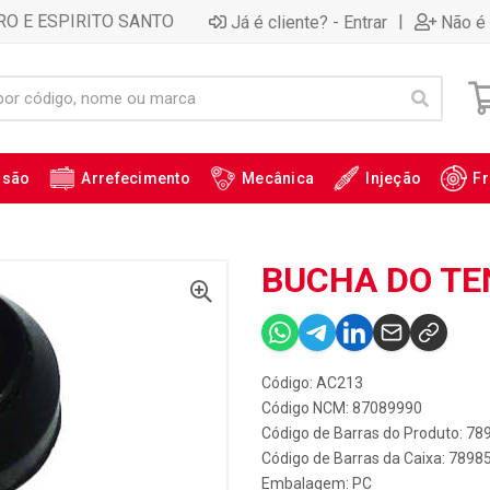
RO E ESPIRITO SANTO
|
Já é cliente? - Entrar
Não é 
ssão
Arrefecimento
Mecânica
Injeção
Fr
BUCHA DO TE
Código: AC213
Código NCM: 87089990
Código de Barras do Produto: 7
Código de Barras da Caixa: 789
Embalagem: PC