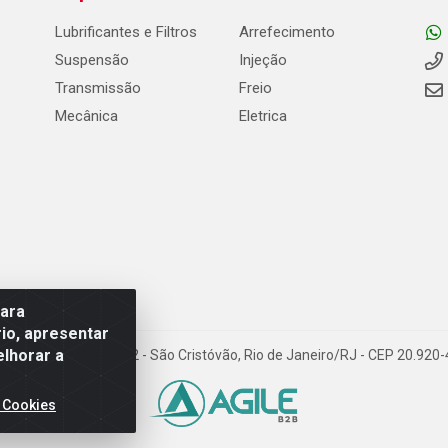
Lubrificantes e Filtros
Arrefecimento
Suspensão
Injeção
Transmissão
Freio
Mecânica
Eletrica
para
io, apresentar
elhorar a
Carneiro de Campos, 42 - São Cristóvão, Rio de Janeiro/RJ - CEP 20.92
 Cookies