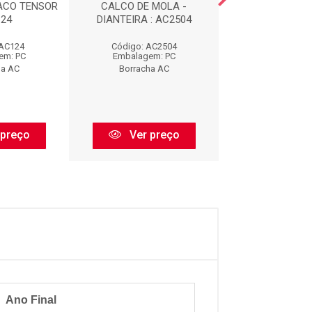
ACO TENSOR
CALCO DE MOLA -
COXIM DIANTE
124
DIANTEIRA : AC2504
ESCAPAMENTO 
 AC124
Código: AC2504
Código: AC
em: PC
Embalagem: PC
Embalagem:
ha AC
Borracha AC
Borracha 
 preço
Ver preço
Ver pr
Ano Final