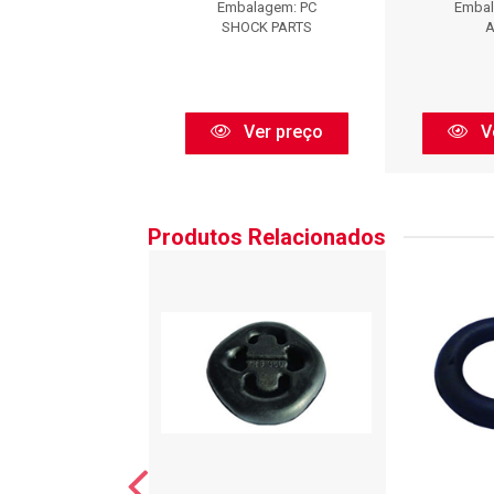
balagem: PC
Embalagem: PC
Embal
Axios
SHOCK PARTS
A
Ver preço
Ver preço
V
Produtos Relacionados