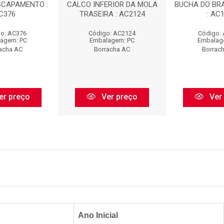
SCAPAMENTO :
CALCO INFERIOR DA MOLA
BUCHA DO BR
C376
TRASEIRA : AC2124
: AC
o: AC376
Código: AC2124
Código:
agem: PC
Embalagem: PC
Embalag
acha AC
Borracha AC
Borrac
er preço
Ver preço
Ver
Ano Inicial