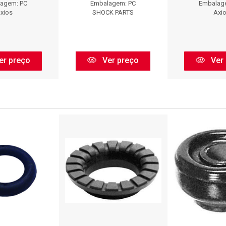
agem: PC
Embalagem: PC
Embalag
xios
SHOCK PARTS
Axi
er preço
Ver preço
Ver 