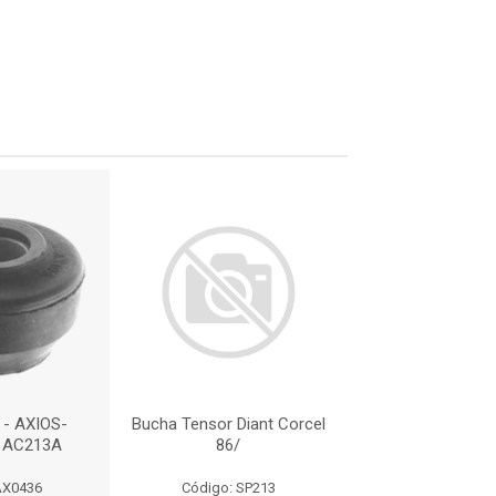
- AXIOS-
Bucha Tensor Diant Corcel
BORRACHA - 
: AC213A
86/
01200436 : 
AX0436
Código: SP213
Código: AX