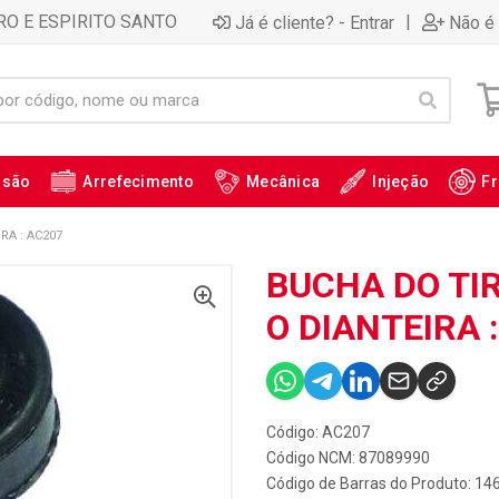
RO E ESPIRITO SANTO
|
Já é cliente? - Entrar
Não é 
ssão
Arrefecimento
Mecânica
Injeção
Fr
RA : AC207
BUCHA DO TI
O DIANTEIRA 
Código: AC207
Código NCM: 87089990
Código de Barras do Produto: 1