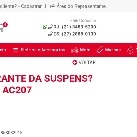
|
cliente? - Cadastrar
Área do Representante
Fale Conosco
0
RJ: (21) 3483-5200
ES: (27) 2888-0130
eio
Eletrica e Acessorios
Moto
Marcas
VOLTAR
RANTE DA SUSPENS?
: AC207
46853032918