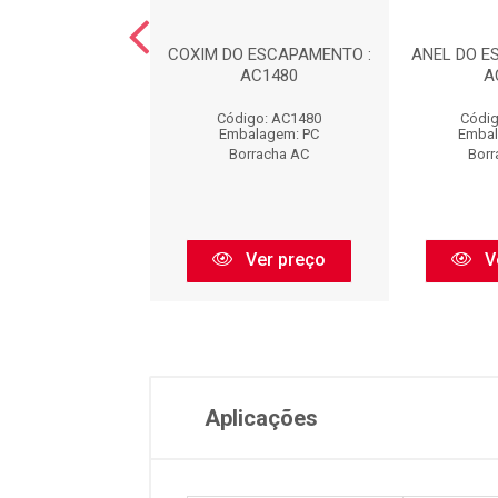
DO ESCAPAMENTO
COXIM DO ESCAPAMENTO :
ANEL DO E
EL) : AC1481
AC1480
A
digo: AC1481
Código: AC1480
Códig
balagem: PC
Embalagem: PC
Embal
orracha AC
Borracha AC
Borr
Ver preço
Ver preço
V
Aplicações