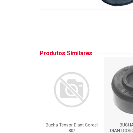
Produtos Similares
O BRAÇO TENSOR
Bucha Tensor Diant Corcel
BUCHA
. DIANTEIRA
80/
DIANT.CORC