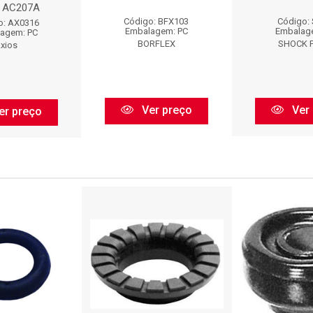
: AC207A
Código: BFX103
Código:
o: AX0316
Embalagem: PC
Embalag
agem: PC
BORFLEX
SHOCK 
xios
Ver preço
Ver 
er preço