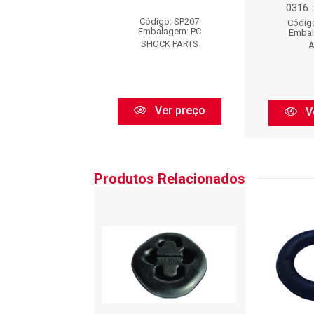
0316 
igo: BFX103
Código: SP207
Códig
balagem: PC
Embalagem: PC
Embal
BORFLEX
SHOCK PARTS
A
Ver preço
Ver preço
V
Produtos Relacionados