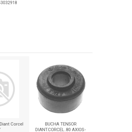
853032918
Diant Corcel
BUCHA TENSOR
BUCHA DO BRAÇ
/
DIANT.CORCEL..80 AXIOS-
SUSP. DIAN