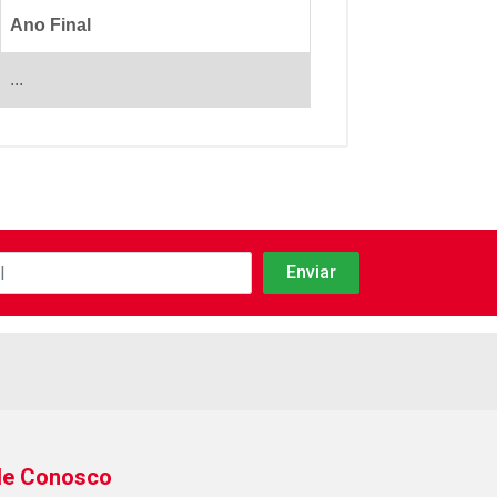
Ano Final
...
le Conosco