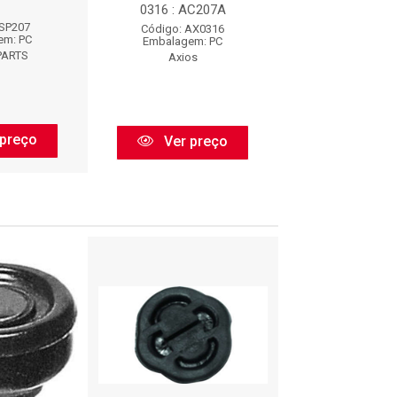
0316 : AC207A
 SP207
Código: BF
Código: AX0316
em: PC
Embalagem:
Embalagem: PC
PARTS
BORFLE
Axios
preço
Ver pr
Ver preço