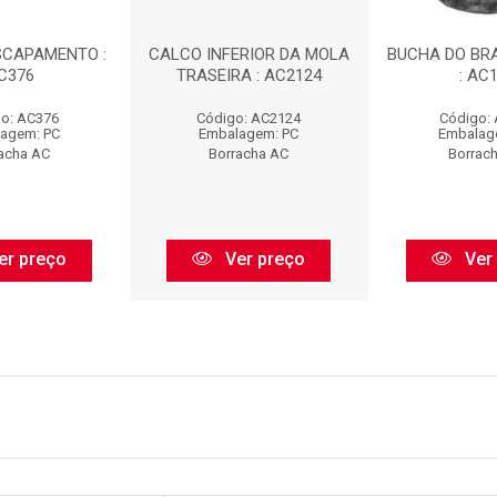
SCAPAMENTO :
CALCO INFERIOR DA MOLA
BUCHA DO BR
C376
TRASEIRA : AC2124
: AC
o: AC376
Código: AC2124
Código:
agem: PC
Embalagem: PC
Embalag
acha AC
Borracha AC
Borrac
er preço
Ver preço
Ver