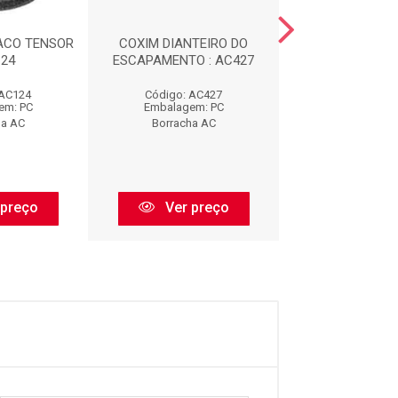
ACO TENSOR
COXIM DIANTEIRO DO
CALCO DE M
124
ESCAPAMENTO : AC427
DIANTEIRA : 
 AC124
Código: AC427
Código: AC
em: PC
Embalagem: PC
Embalagem:
ha AC
Borracha AC
Borracha 
 preço
Ver preço
Ver pr