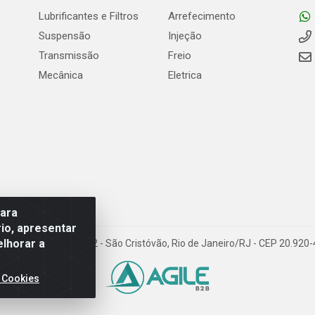
Lubrificantes e Filtros
Arrefecimento
Suspensão
Injeção
Transmissão
Freio
Mecânica
Eletrica
para
io, apresentar
elhorar a
Carneiro de Campos, 42 - São Cristóvão, Rio de Janeiro/RJ - CEP 20.92
 Cookies