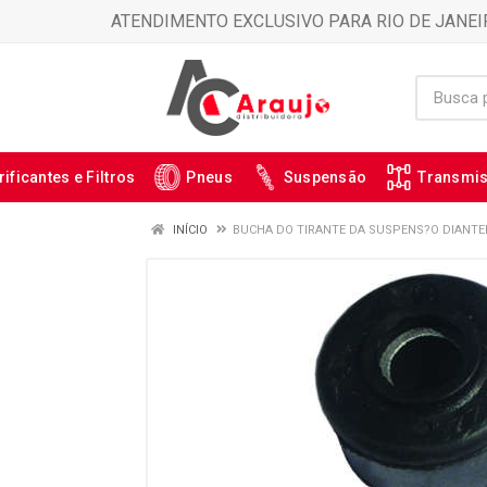
ATENDIMENTO EXCLUSIVO PARA RIO DE JANEI
rificantes e Filtros
Pneus
Suspensão
Transmi
INÍCIO
BUCHA DO TIRANTE DA SUSPENS?O DIANTEI