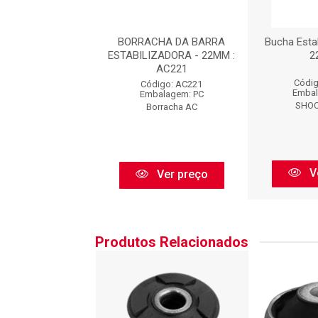
A BARRA ESTAB.
BORRACHA DA BARRA
Bucha Estab
NT. Ø (22MM)
ESTABILIZADORA - 22MM :
2
AC221
igo: BFX138
Códig
Código: AC221
balagem: PC
Embal
Embalagem: PC
BORFLEX
SHOC
Borracha AC
Ver preço
V
Ver preço
Produtos Relacionados