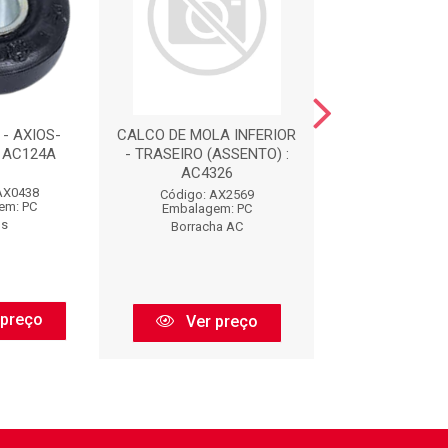
- AXIOS-
CALCO DE MOLA INFERIOR
BORRACHA - 
: AC124A
- TRASEIRO (ASSENTO) :
01101249 : A
AC4326
AX0438
Código: AX
Código: AX2569
em: PC
Embalagem:
Embalagem: PC
os
Axios
Borracha AC
 preço
Ver pr
Ver preço