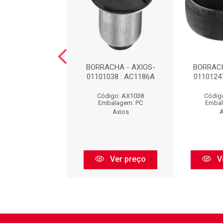
CHA - AXIOS-
BORRACHA - AXIOS-
BORRACH
0377 : AC411A
01101038 : AC1186A
0110124
digo: AX0377
Código: AX1038
Códig
balagem: PC
Embalagem: PC
Embal
Axios
Axios
A
Ver preço
Ver preço
V