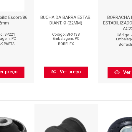
iliz Escort/86
BUCHA DA BARRA ESTAB.
BORRACHA 
2mm
DIANT. Ø (22MM)
ESTABILIZADO
AC2
o: SP221
Código: BFX138
Código:
agem: PC
Embalagem: PC
Embalag
K PARTS
BORFLEX
Borrac
er preço
Ver preço
Ver 