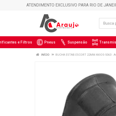
ATENDIMENTO EXCLUSIVO PARA RIO DE JANEI
rificantes e Filtros
Pneus
Suspensão
Transmi
INÍCIO
BUCHA ESTAB.ESCORT 22MM AXIOS-5063 : A