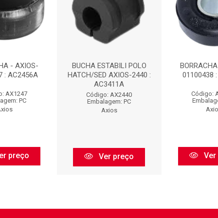
A - AXIOS-
BUCHA ESTABILI POLO
BORRACHA 
7 : AC2456A
HATCH/SED AXIOS-2440 :
01100438 
AC3411A
o: AX1247
Código: 
Código: AX2440
agem: PC
Embalag
Embalagem: PC
xios
Axi
Axios
er preço
Ver
Ver preço