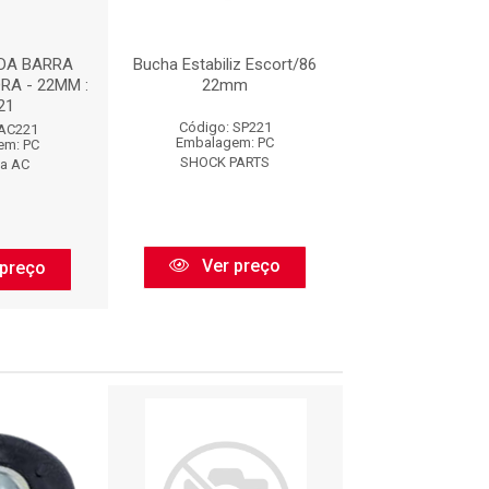
DA BARRA
Bucha Estabiliz Escort/86
BUCHA DA BARR
RA - 22MM :
22mm
DIANT. Ø (2
21
Código: SP221
Código: BF
 AC221
Embalagem: PC
Embalagem:
em: PC
SHOCK PARTS
BORFLE
ha AC
Ver preço
Ver pr
preço