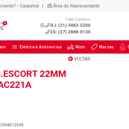
|
cliente? - Cadastrar
Área do Representante
Fale Conosco
0
RJ: (21) 3483-5200
ES: (27) 2888-0130
eio
Eletrica e Acessorios
Moto
Marcas
VOLTAR
B.ESCORT 22MM
 AC221A
892968012545