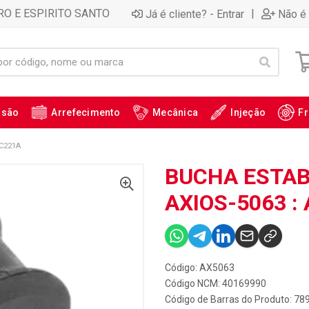
RO E ESPIRITO SANTO
|
Já é cliente? - Entrar
Não é 
ssão
Arrefecimento
Mecânica
Injeção
Fr
C221A
BUCHA ESTA
AXIOS-5063 :
Código: AX5063
Código NCM: 40169990
Código de Barras do Produto: 7