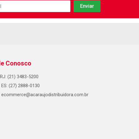
le Conosco
RJ: (21) 3483-5200
ES: (27) 2888-0130
ecommerce@acaraujodistribuidora.com.br