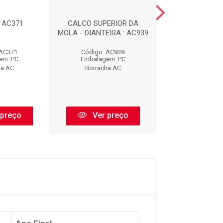
: AC371
CALCO SUPERIOR DA
CALCO INFERIOR
MOLA - DIANTEIRA : AC939
- DIANTEIRA :
 AC371
Código: AC939
Código: AC
em: PC
Embalagem: PC
Embalagem:
ha AC
Borracha AC
Borracha 
 preço
Ver preço
Ver pr