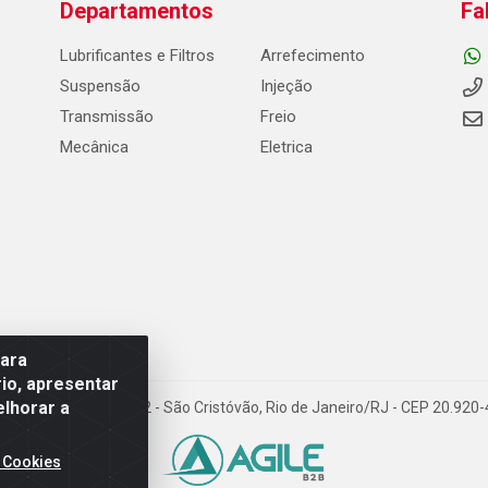
Departamentos
Fa
Lubrificantes e Filtros
Arrefecimento
Suspensão
Injeção
Transmissão
Freio
Mecânica
Eletrica
para
io, apresentar
elhorar a
Carneiro de Campos, 42 - São Cristóvão, Rio de Janeiro/RJ - CEP 20.92
 Cookies