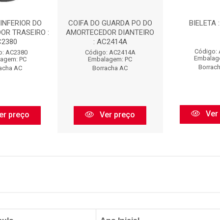
INFERIOR DO
COIFA DO GUARDA PO DO
BIELETA 
OR TRASEIRO :
AMORTECEDOR DIANTEIRO
C2380
: AC2414A
Código:
o: AC2380
Código: AC2414A
Embalag
agem: PC
Embalagem: PC
Borrac
acha AC
Borracha AC
Ver
er preço
Ver preço