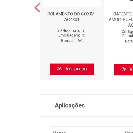
NTO DA MOLA
ROLAMENTO DO COXIM :
BATENTE 
EIRA : AC2370
AC4301
AMORTECED
A
digo: AC2370
Código: AC4301
Códig
balagem: PC
Embalagem: PC
Embal
orracha AC
Borracha AC
Borr
Ver preço
Ver preço
V
Aplicações