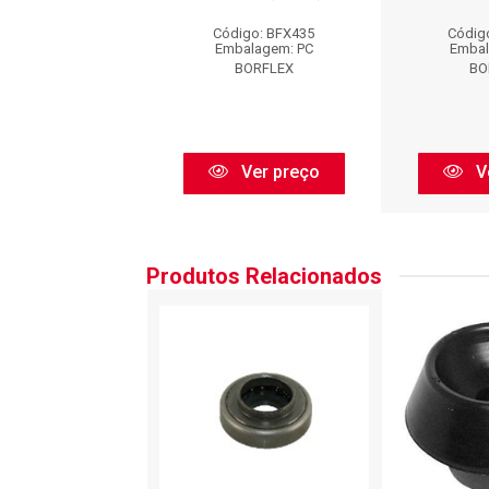
igo: BFX435
Código: BFX435
Códig
balagem: PC
Embalagem: PC
Embal
BORFLEX
BORFLEX
BO
Ver preço
Ver preço
V
Produtos Relacionados