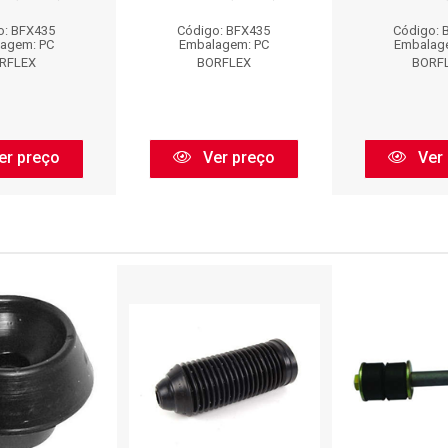
o: BFX435
Código: BFX435
Código: 
agem: PC
Embalagem: PC
Embalag
RFLEX
BORFLEX
BORF
er preço
Ver preço
Ver 