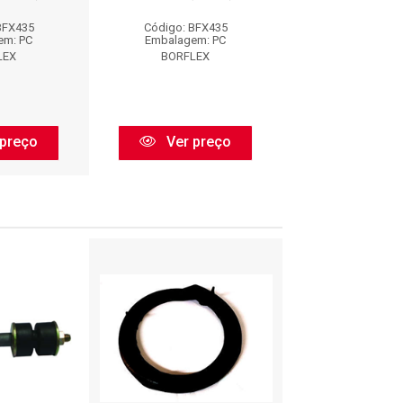
BFX435
Código: BFX435
Código: BF
em: PC
Embalagem: PC
Embalagem:
LEX
BORFLEX
BORFLE
preço
Ver preço
Ver pr