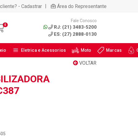
|
cliente? - Cadastrar
Área do Representante
Fale Conosco
0
RJ: (21) 3483-5200
ES: (27) 2888-0130
eio
Eletrica e Acessorios
Moto
Marcas
VOLTAR
ILIZADORA
C387
505