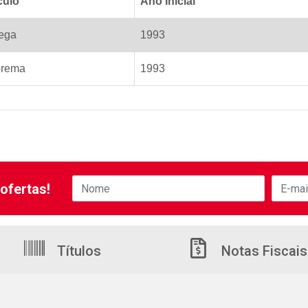
culo
Ano Inicial
ega
1993
rema
1993
ofertas!
Títulos
Notas Fiscais