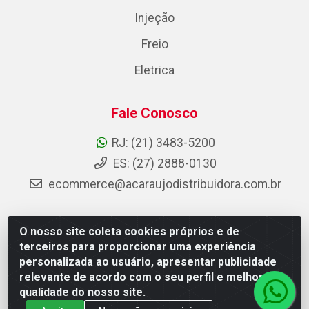
Injeção
Freio
Eletrica
Fale Conosco
RJ: (21) 3483-5200
ES: (27) 2888-0130
ecommerce@acaraujodistribuidora.com.br
O nosso site coleta cookies próprios e de
AC Araujo Distribuidora - Rua Carneiro de Campos, 42 -
terceiros para proporcionar uma experiência
São Cristóvão, Rio de Janeiro/RJ - CEP 20.920-410 -
personalizada ao usuário, apresentar publicidade
CNPJ 08.744.753/0003-85
relevante de acordo com o seu perfil e melhorar a
qualidade do nosso site.