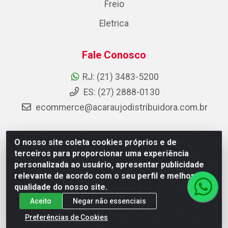
Freio
Eletrica
Fale Conosco
RJ: (21) 3483-5200
ES: (27) 2888-0130
ecommerce@acaraujodistribuidora.com.br
O nosso site coleta cookies próprios e de
AC Araujo Distribuidora - Rua Carneiro de Campos, 42 -
terceiros para proporcionar uma experiência
São Cristóvão, Rio de Janeiro/RJ - CEP 20.920-410 -
personalizada ao usuário, apresentar publicidade
CNPJ 08.744.753/0003-85
relevante de acordo com o seu perfil e melhorar a
qualidade do nosso site.
Aceito
Negar não essenciais
Preferências de Cookies