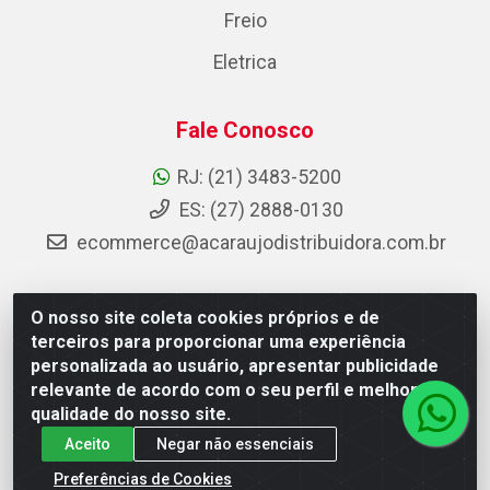
Freio
Eletrica
Fale Conosco
RJ: (21) 3483-5200
ES: (27) 2888-0130
ecommerce@acaraujodistribuidora.com.br
O nosso site coleta cookies próprios e de
AC Araujo Distribuidora - Rua Carneiro de Campos, 42 -
terceiros para proporcionar uma experiência
São Cristóvão, Rio de Janeiro/RJ - CEP 20.920-410 -
personalizada ao usuário, apresentar publicidade
CNPJ 08.744.753/0003-85
relevante de acordo com o seu perfil e melhorar a
qualidade do nosso site.
Aceito
Negar não essenciais
Preferências de Cookies