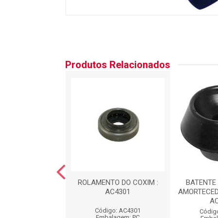
Produtos Relacionados
NTO DA MOLA
ROLAMENTO DO COXIM :
BATENTE 
EIRA : AC2370
AC4301
AMORTECED
A
digo: AC2370
Código: AC4301
Códig
balagem: PC
Embalagem: PC