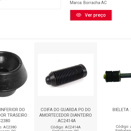
Marca:
Borracha AC
Ver preço
INFERIOR DO
COIFA DO GUARDA PO DO
BIELETA 
OR TRASEIRO :
AMORTECEDOR DIANTEIRO
C2380
: AC2414A
Código:
o: AC2380
Código: AC2414A
Embalag