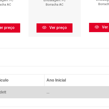
agem: PC
Embalagem: PC
Borrac
acha AC
Borracha AC
Ver
er preço
Ver preço
iculo
Ano Inicial
dett
...