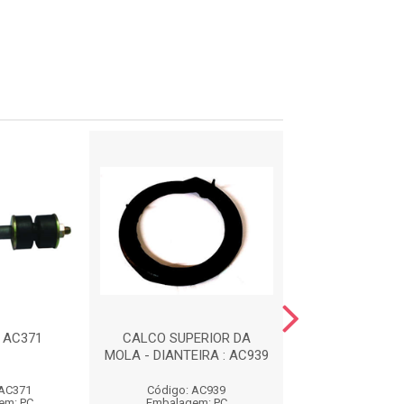
: AC371
CALCO SUPERIOR DA
CALCO INFERIOR
MOLA - DIANTEIRA : AC939
- DIANTEIRA :
 AC371
Código: AC939
Código: AC
em: PC
Embalagem: PC
Embalagem: