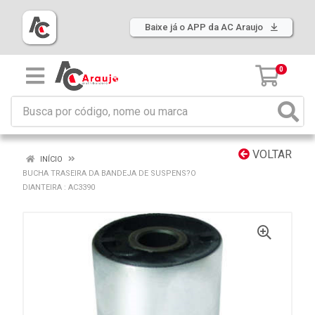
Baixe já o APP da AC Araujo
0
VOLTAR
INÍCIO
BUCHA TRASEIRA DA BANDEJA DE SUSPENS?O
DIANTEIRA : AC3390