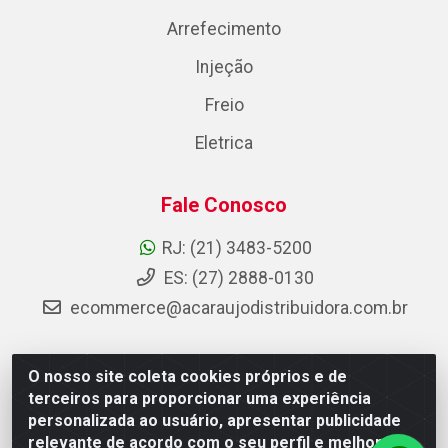
Arrefecimento
Injeção
Freio
Eletrica
Fale Conosco
RJ: (21) 3483-5200
ES: (27) 2888-0130
ecommerce@acaraujodistribuidora.com.br
O nosso site coleta cookies próprios e de
AC Araujo Distribuidora - Rua Carneiro de Campos, 42 -
terceiros para proporcionar uma experiência
São Cristóvão, Rio de Janeiro/RJ - CEP 20.920-410 -
personalizada ao usuário, apresentar publicidade
CNPJ 08.744.753/0003-85
relevante de acordo com o seu perfil e melhorar a