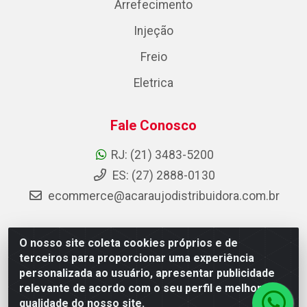
Arrefecimento
Injeção
Freio
Eletrica
Fale Conosco
RJ: (21) 3483-5200
ES: (27) 2888-0130
ecommerce@acaraujodistribuidora.com.br
O nosso site coleta cookies próprios e de
AC Araujo Distribuidora - Rua Carneiro de Campos, 42 -
terceiros para proporcionar uma experiência
São Cristóvão, Rio de Janeiro/RJ - CEP 20.920-410 -
personalizada ao usuário, apresentar publicidade
CNPJ 08.744.753/0003-85
relevante de acordo com o seu perfil e melhorar a
qualidade do nosso site.