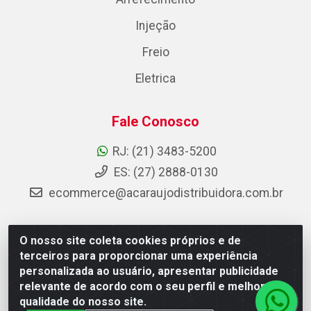
Injeção
Freio
Eletrica
Fale Conosco
RJ: (21) 3483-5200
ES: (27) 2888-0130
ecommerce@acaraujodistribuidora.com.br
O nosso site coleta cookies próprios e de
AC Araujo Distribuidora - Rua Carneiro de Campos, 42 -
terceiros para proporcionar uma experiência
São Cristóvão, Rio de Janeiro/RJ - CEP 20.920-410 -
personalizada ao usuário, apresentar publicidade
CNPJ 08.744.753/0003-85
relevante de acordo com o seu perfil e melhorar a
qualidade do nosso site.