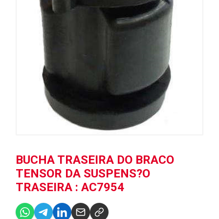
BUCHA TRASEIRA DO BRACO
TENSOR DA SUSPENS?O
TRASEIRA : AC7954