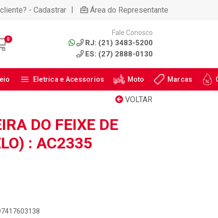
|
cliente? - Cadastrar
Área do Representante
Fale Conosco
0
RJ: (21) 3483-5200
ES: (27) 2888-0130
eio
Eletrica e Acessorios
Moto
Marcas
VOLTAR
RA DO FEIXE DE
O) : AC2335
897417603138