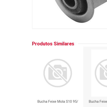
Produtos Similares
ixe Mola S10 95/
Bucha Feixe Mola S10 95/
Bucha Feix