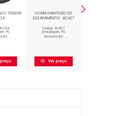
ACO TENSOR
COXIM DIANTEIRO DO
CALCO DE M
124
ESCAPAMENTO : AC427
DIANTEIRA : 
 AC124
Código: AC427
Código: AC
em: PC
Embalagem: PC
Embalagem:
ha AC
Borracha AC
Borracha 
 preço
Ver preço
Ver pr