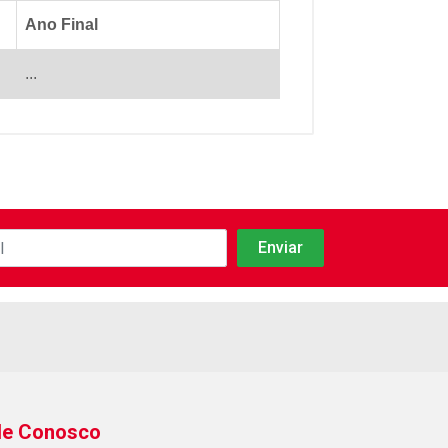
Ano Final
...
le Conosco