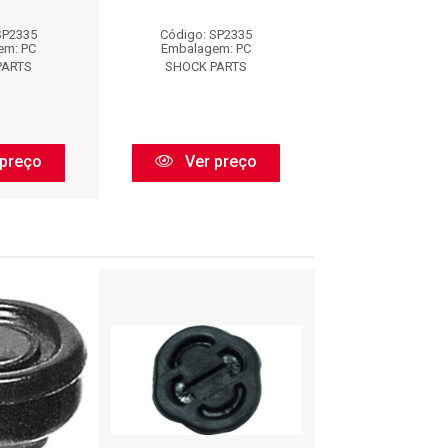
SP2335
Código: SP2335
Código: SP2
em: PC
Embalagem: PC
Embalagem:
PARTS
SHOCK PARTS
SHOCK PAR
preço
Ver preço
Ver pr