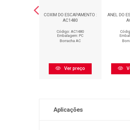
DO ESCAPAMENTO
COXIM DO ESCAPAMENTO :
ANEL DO E
EL) : AC1481
AC1480
A
digo: AC1481
Código: AC1480
Códig
balagem: PC
Embalagem: PC
Embal
orracha AC
Borracha AC
Borr
Ver preço
Ver preço
V
Aplicações