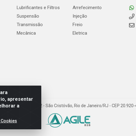
Lubrificantes e Filtros
Arrefecimento
Suspensão
Injeção
Transmissão
Freio
Mecânica
Eletrica
para
io, apresentar
elhorar a
Carneiro de Campos, 42 - São Cristóvão, Rio de Janeiro/RJ - CEP 20.92
 Cookies