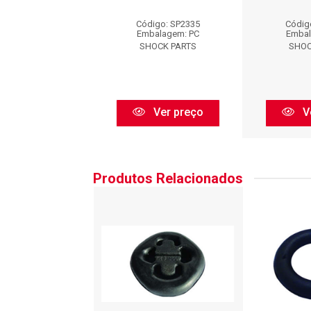
digo: SP2335
Código: SP2335
Códig
balagem: PC
Embalagem: PC
Embal
HOCK PARTS
SHOCK PARTS
SHOC
Ver preço
Ver preço
V
Produtos Relacionados