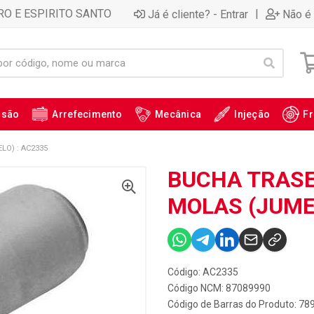
RO E ESPIRITO SANTO
|
Já é cliente? - Entrar
Não é 
ssão
Arrefecimento
Mecânica
Injeção
Fr
LO) : AC2335
BUCHA TRASEI
MOLAS (JUMEL
Código: AC2335
Código NCM: 87089990
Código de Barras do Produto: 7