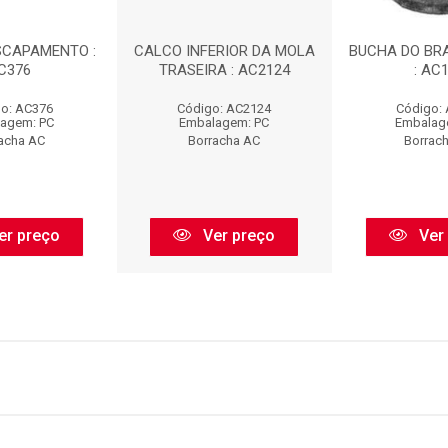
SCAPAMENTO :
CALCO INFERIOR DA MOLA
BUCHA DO BR
C376
TRASEIRA : AC2124
: AC
o: AC376
Código: AC2124
Código:
agem: PC
Embalagem: PC
Embalag
acha AC
Borracha AC
Borrac
er preço
Ver preço
Ver