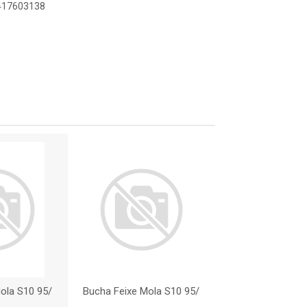
7417603138
ola S10 95/
Bucha Feixe Mola S10 95/
Bucha Feixe Mol