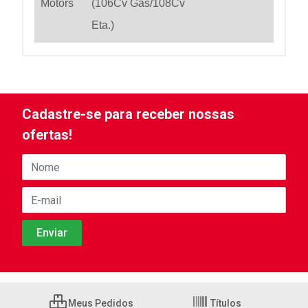
Motors
(106Cv Gas/108Cv
Eta.)
Cadastre-se para receber nossas
ofertas!
Meus Pedidos
Títulos