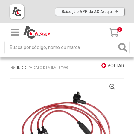
Baixe já o APP da AC Araujo
0
VOLTAR
INÍCIO
CABO DE VELA : STV09