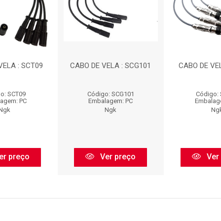
VELA : SCT09
CABO DE VELA : SCG101
CABO DE VEL
o: SCT09
Código: SCG101
Código:
agem: PC
Embalagem: PC
Embalag
Ngk
Ngk
Ng
er preço
Ver preço
Ver