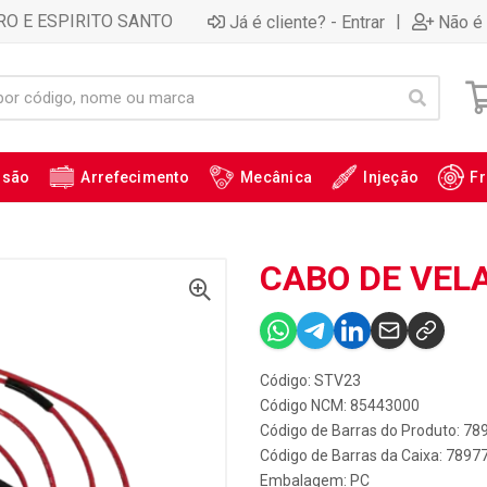
RO E ESPIRITO SANTO
|
Já é cliente? - Entrar
Não é 
ssão
Arrefecimento
Mecânica
Injeção
Fr
CABO DE VELA
Código: STV23
Código NCM: 85443000
Código de Barras do Produto: 7
Código de Barras da Caixa: 789
Embalagem: PC