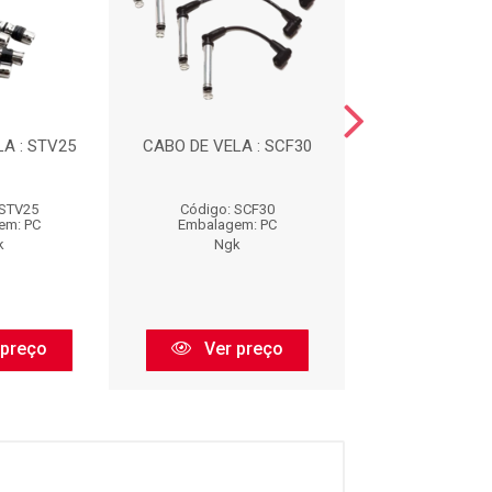
A : STV25
CABO DE VELA : SCF30
CABO DE VELA 
 STV25
Código: SCF30
Código: SC
em: PC
Embalagem: PC
Embalagem:
k
Ngk
Ngk
 preço
Ver preço
Ver pr