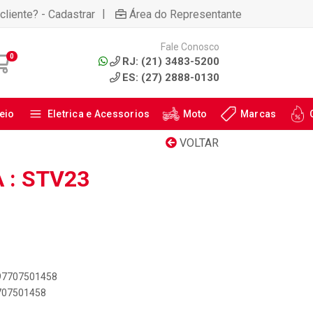
|
cliente? - Cadastrar
Área do Representante
Fale Conosco
0
RJ: (21) 3483-5200
ES: (27) 2888-0130
eio
Eletrica e Acessorios
Moto
Marcas
VOLTAR
 : STV23
897707501458
7707501458