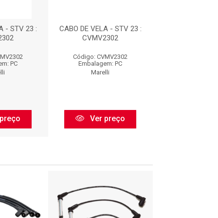
 - STV 23 :
CABO DE VELA - STV 23 :
CABO DE VELA - 
2302
CVMV2302
CVMV23
VMV2302
Código: CVMV2302
Código: CVM
em: PC
Embalagem: PC
Embalagem:
li
Marelli
Marelli
preço
Ver preço
Ver pr