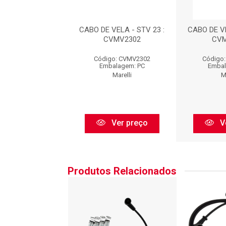
 VELA - STV 23 :
CABO DE VELA - STV 23 :
CABO DE VE
VMV2302
CVMV2302
CVM
go: CVMV2302
Código: CVMV2302
Código
balagem: PC
Embalagem: PC
Embal
Marelli
Marelli
M
Ver preço
Ver preço
V
Produtos Relacionados