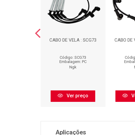
E VELA : STV17
CABO DE VELA : SCG73
CABO DE 
digo: STV17
Código: SCG73
Códig
balagem: PC
Embalagem: PC
Embal
Ngk
Ngk
Ver preço
Ver preço
V
Aplicações