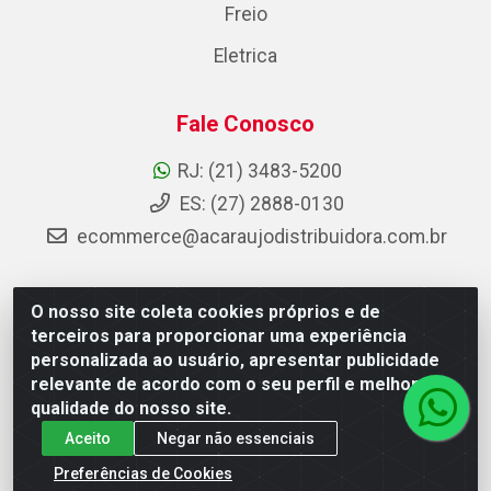
Freio
Eletrica
Fale Conosco
RJ: (21) 3483-5200
ES: (27) 2888-0130
ecommerce@acaraujodistribuidora.com.br
O nosso site coleta cookies próprios e de
AC Araujo Distribuidora - Rua Carneiro de Campos, 42 -
terceiros para proporcionar uma experiência
São Cristóvão, Rio de Janeiro/RJ - CEP 20.920-410 -
personalizada ao usuário, apresentar publicidade
CNPJ 08.744.753/0003-85
relevante de acordo com o seu perfil e melhorar a
qualidade do nosso site.
Aceito
Negar não essenciais
Preferências de Cookies