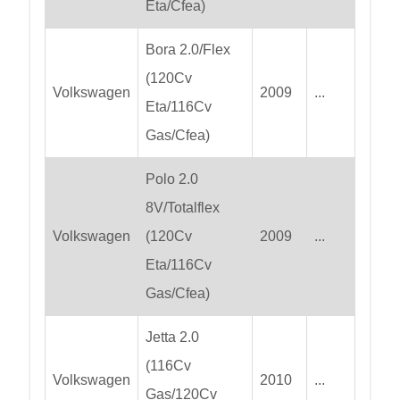
Eta/Cfea)
Bora 2.0/Flex
(120Cv
Volkswagen
2009
...
Eta/116Cv
Gas/Cfea)
Polo 2.0
8V/Totalflex
Volkswagen
(120Cv
2009
...
Eta/116Cv
Gas/Cfea)
Jetta 2.0
(116Cv
Volkswagen
2010
...
Gas/120Cv