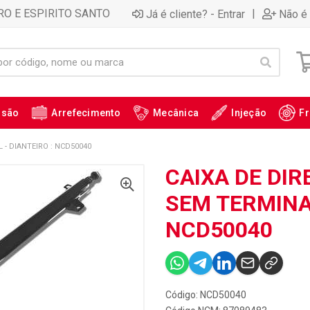
RO E ESPIRITO SANTO
|
Já é cliente? - Entrar
Não é 
ssão
Arrefecimento
Mecânica
Injeção
Fr
- DIANTEIRO : NCD50040
CAIXA DE DI
SEM TERMINAL
NCD50040
Código: NCD50040