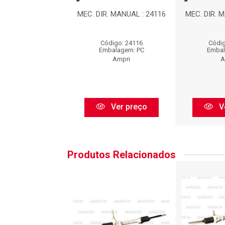
. MANUAL : 24116
MEC. DIR. MANUAL : 24116
MEC. DIR. 
digo: 24116
Código: 24116
Códig
balagem: PC
Embalagem: PC
Embal
Ampri
Ampri
A
Ver preço
Ver preço
V
Produtos Relacionados