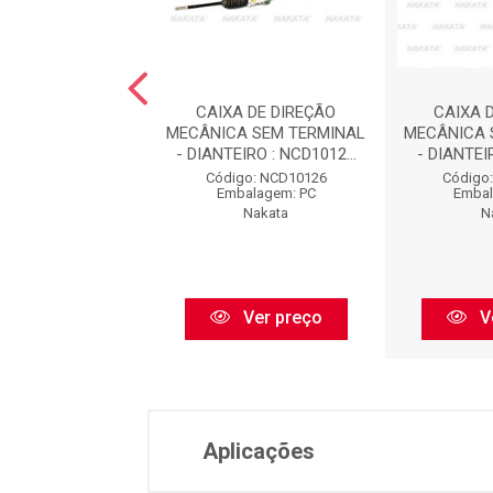
A DE DIREÇÃO
CAIXA DE DIREÇÃO
CAIXA 
A SEM TERMINAL
MECÂNICA SEM TERMINAL
MECÂNICA 
IRO (PINHÃO E...
- DIANTEIRO : NCD1012...
- DIANTEIR
go: NCD50165
Código: NCD10126
Código
balagem: PC
Embalagem: PC
Embal
Nakata
Nakata
N
Ver preço
Ver preço
V
Aplicações