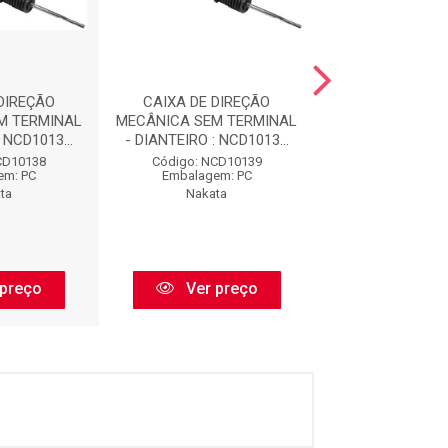
DIREÇÃO
CAIXA DE DIREÇÃO
CAIXA DE DI
M TERMINAL
MECÂNICA SEM TERMINAL
MECÂNICA SEM 
 NCD1013...
- DIANTEIRO : NCD1013...
- DIANTEIRO : N
CD10138
Código: NCD10139
Código: NCD
em: PC
Embalagem: PC
Embalagem:
ta
Nakata
Nakata
 preço
Ver preço
Ver pr