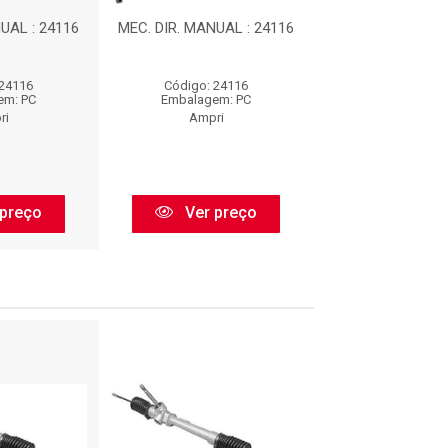
UAL : 24116
MEC. DIR. MANUAL : 24116
MEC. DIR. MANUA
 24116
Código: 24116
Código: 24
em: PC
Embalagem: PC
Embalagem:
ri
Ampri
Ampri
preço
Ver preço
Ver pr