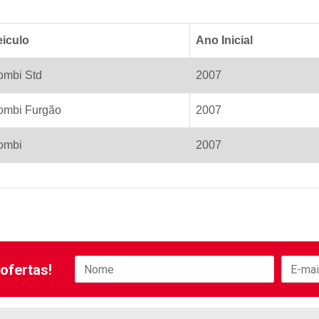
eiculo
Ano Inicial
ombi Std
2007
ombi Furgão
2007
ombi
2007
ofertas!