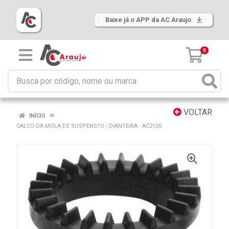
Baixe já o APP da AC Araujo
0
VOLTAR
INÍCIO
CALCO DA MOLA DE SUSPENS?O - DIANTEIRA : AC2105