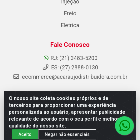
Injeção
Freio
Eletrica
Fale Conosco
RJ: (21) 3483-5200
ES: (27) 2888-0130
ecommerce@acaraujodistribuidora.com.br
O nosso site coleta cookies próprios e de
AC Araujo Distribuidora - Rua Carneiro de Campos, 42 -
terceiros para proporcionar uma experiência
São Cristóvão, Rio de Janeiro/RJ - CEP 20.920-410 -
personalizada ao usuário, apresentar publicidade
CNPJ 08.744.753/0003-85
relevante de acordo com o seu perfil e melhorar a
qualidade do nosso site.
Aceito
Negar não essenciais