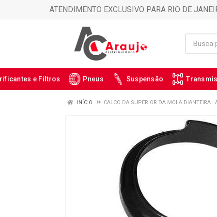
ATENDIMENTO EXCLUSIVO PARA RIO DE JANEI
rificantes e Filtros
Pneus
Suspensão
Transmi
INÍCIO
CALCO DA SUPERIOR DA MOLA DIANTEIRA : 