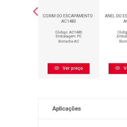
DO ESCAPAMENTO
COXIM DO ESCAPAMENTO :
ANEL DO E
EL) : AC1481
AC1480
A
digo: AC1481
Código: AC1480
Códig
balagem: PC
Embalagem: PC
Embal
orracha AC
Borracha AC
Borr
Ver preço
Ver preço
V
Aplicações