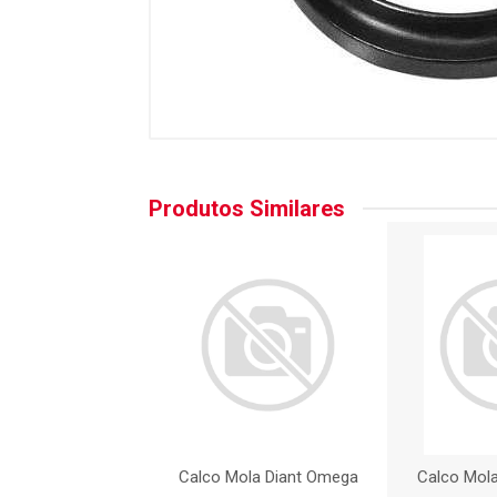
Produtos Similares
ola Diant Omega
Calco Mola Diant Omega
Calco Mol