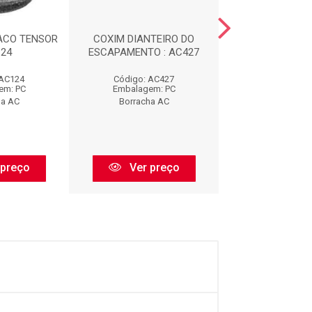
ACO TENSOR
COXIM DIANTEIRO DO
CALCO DE M
124
ESCAPAMENTO : AC427
DIANTEIRA : 
 AC124
Código: AC427
Código: AC
em: PC
Embalagem: PC
Embalagem:
ha AC
Borracha AC
Borracha 
 preço
Ver preço
Ver pr