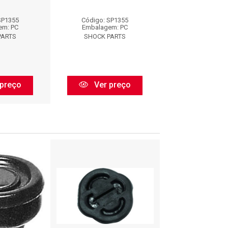
SP1355
Código: SP1355
Código: SP1
em: PC
Embalagem: PC
Embalagem:
PARTS
SHOCK PARTS
SHOCK PAR
preço
Ver preço
Ver pr