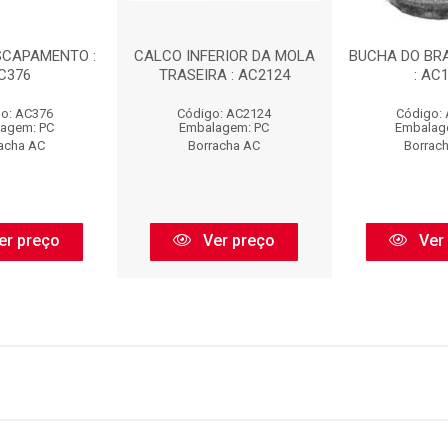
SCAPAMENTO :
CALCO INFERIOR DA MOLA
BUCHA DO BR
C376
TRASEIRA : AC2124
: AC
o: AC376
Código: AC2124
Código:
agem: PC
Embalagem: PC
Embalag
acha AC
Borracha AC
Borrac
er preço
Ver preço
Ver