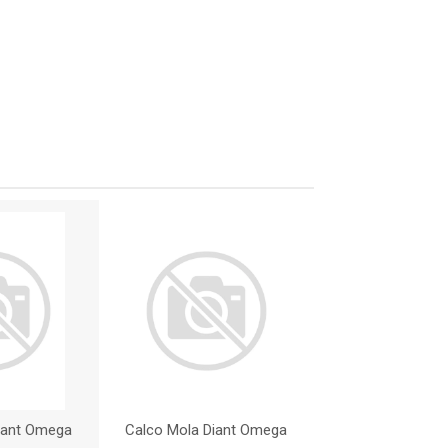
iant Omega
Calco Mola Diant Omega
Calco Mola Dia