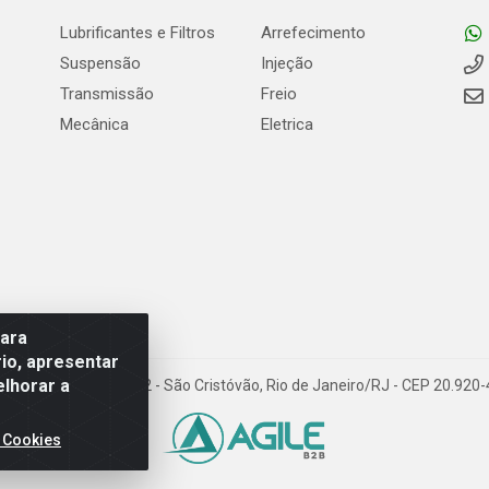
Lubrificantes e Filtros
Arrefecimento
Suspensão
Injeção
Transmissão
Freio
Mecânica
Eletrica
para
io, apresentar
elhorar a
Carneiro de Campos, 42 - São Cristóvão, Rio de Janeiro/RJ - CEP 20.92
 Cookies