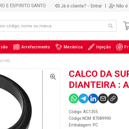
RO E ESPIRITO SANTO
|
Já é cliente? - Entrar
Não é 
ssão
Arrefecimento
Mecânica
Injeção
Fr
AC1355
CALCO DA SU
DIANTEIRA : 
Código: AC1355
Código NCM: 87089990
Embalagem: PC