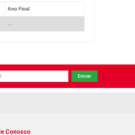
Ano Final
...
le Conosco