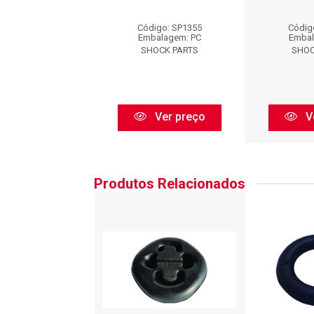
digo: SP1355
Código: SP1355
Códig
balagem: PC
Embalagem: PC
Embal
HOCK PARTS
SHOCK PARTS
SHOC
Ver preço
Ver preço
V
Produtos Relacionados