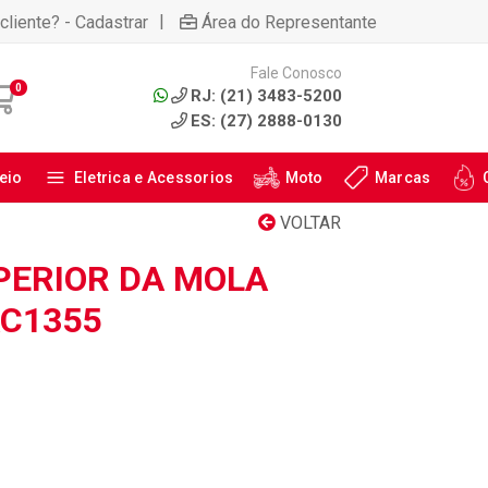
|
cliente? - Cadastrar
Área do Representante
Fale Conosco
0
RJ: (21) 3483-5200
ES: (27) 2888-0130
eio
Eletrica e Acessorios
Moto
Marcas
VOLTAR
PERIOR DA MOLA
AC1355