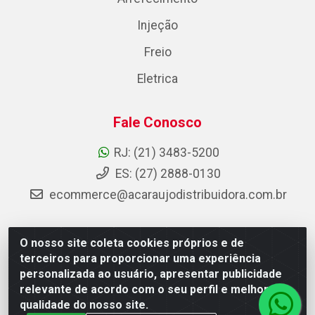
Injeção
Freio
Eletrica
Fale Conosco
RJ: (21) 3483-5200
ES: (27) 2888-0130
ecommerce@acaraujodistribuidora.com.br
O nosso site coleta cookies próprios e de
AC Araujo Distribuidora - Rua Carneiro de Campos, 42 -
terceiros para proporcionar uma experiência
São Cristóvão, Rio de Janeiro/RJ - CEP 20.920-410 -
personalizada ao usuário, apresentar publicidade
CNPJ 08.744.753/0003-85
relevante de acordo com o seu perfil e melhorar a
qualidade do nosso site.