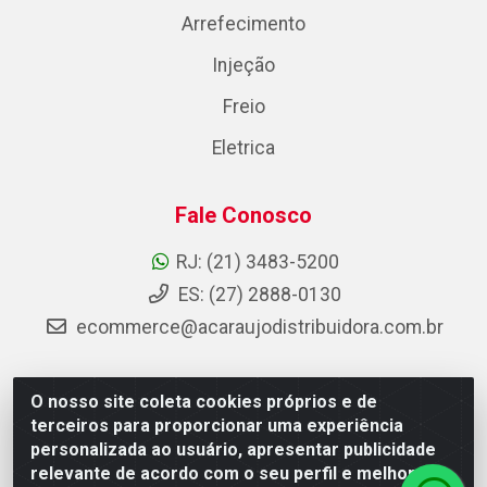
Arrefecimento
Injeção
Freio
Eletrica
Fale Conosco
RJ: (21) 3483-5200
ES: (27) 2888-0130
ecommerce@acaraujodistribuidora.com.br
O nosso site coleta cookies próprios e de
AC Araujo Distribuidora - Rua Carneiro de Campos, 42 -
terceiros para proporcionar uma experiência
São Cristóvão, Rio de Janeiro/RJ - CEP 20.920-410 -
personalizada ao usuário, apresentar publicidade
CNPJ 08.744.753/0003-85
relevante de acordo com o seu perfil e melhorar a