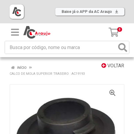
Baixe já o APP da AC Araujo
0
VOLTAR
INÍCIO
CALCO DE MOLA SUPERIOR TRASEIRO : AC19193