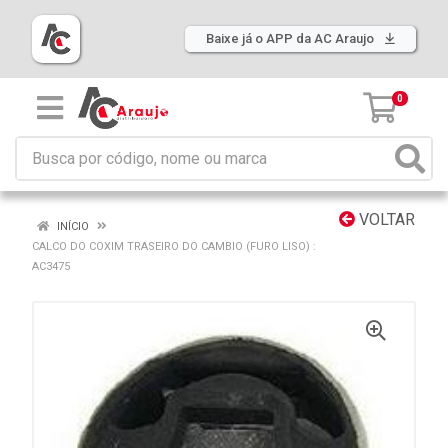
Baixe já o APP da AC Araujo
0
VOLTAR
INÍCIO
CALCO DO COXIM TRASEIRO DO CAMBIO (FURO LISO) :
AC3475